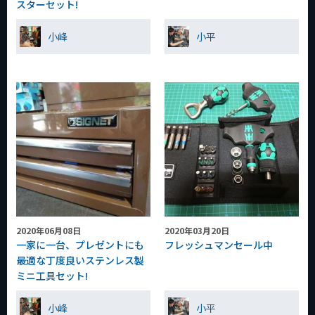
スターセット!
小峰
小平
2020年06月08日
2020年03月20日
一家に一台、プレゼントにも
フレッシュマンセール中
最適な丁度良いステンレス製
ミニ工具セット!
小峰
小平