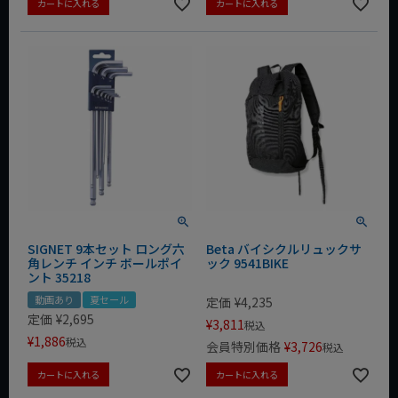
カートに入れる
カートに入れる
SIGNET 9本セット ロング六
Beta バイシクルリュックサ
角レンチ インチ ボールポイ
ック 9541BIKE
ント 35218
動画あり
夏セール
定価
¥
4,235
定価
¥
2,695
¥
3,811
税込
¥
1,886
税込
会員特別価格
¥
3,726
税込
カートに入れる
カートに入れる