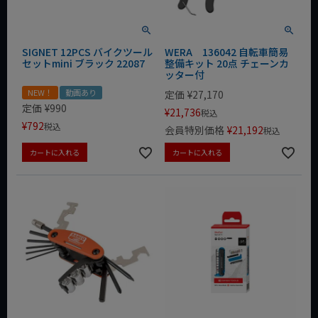
SIGNET 12PCS バイクツール
WERA 136042 自転車簡易
セットmini ブラック 22087
整備キット 20点 チェーンカ
ッター付
NEW！
動画あり
定価
¥
27,170
定価
¥
990
¥
21,736
税込
¥
792
税込
会員特別価格
¥
21,192
税込
カートに入れる
カートに入れる