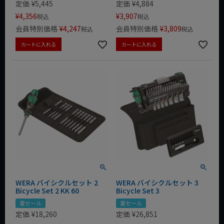
定価
¥
5,445
定価
¥
4,884
¥
4,356
¥
3,907
税込
税込
会員特別価格
¥
4,247
会員特別価格
¥
3,809
税込
税込
カートに入れる
カートに入れる
WERA バイシクルセット 2
WERA バイシクルセット 3
Bicycle Set 2 KK 60
Bicycle Set 3
夏セール
夏セール
定価
¥
18,260
定価
¥
26,851