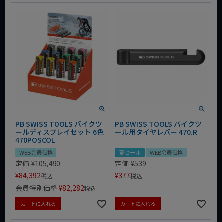
PB SWISS TOOLS バイクツ
PB SWISS TOOLS バイクツ
ールディスプレイセット 6色
ール用タイヤレバー 470.R
470POSCOL
WEB会員価格
夏セール
WEB会員価格
定価
¥
105,490
定価
¥
539
¥
84,392
¥
377
税込
税込
会員特別価格
¥
82,282
税込
カートに入れる
カートに入れる