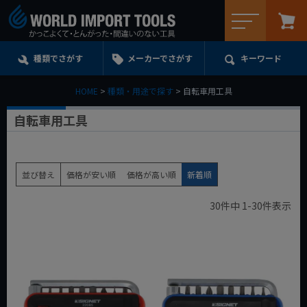
メニュー
種類でさがす
メーカーでさがす
キーワード
HOME
種類・用途で探す
自転車用工具
自転車用工具
並び替え
価格が安い順
価格が高い順
新着順
30
件中
1
-
30
件表示