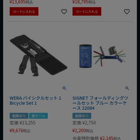
¥
13,695
¥
18,795
税込
税込
カートに入れる
カートに入れる
WERA バイシクルセット 1
SIGNET フォールディングツ
Bicycle Set 1
ールセット ブルー カラーケ
ース 22084
動画あり
夏セール
動画あり
定価
¥
13,255
定価
¥
2,750
¥
9,676
¥
2,200
税込
税込
会員特別価格
¥
2,145
税込