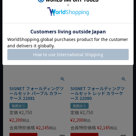
カートに入れる
カートに入れる
SIGNET フォールディングツ
SIGNET フォールディングツ
ールセット パープル カラー
ールセット レッド カラーケ
ケース 22081
ース 22080
動画あり
動画あり
定価
¥
2,750
定価
¥
2,750
¥
2,200
¥
2,200
税込
税込
会員特別価格
¥
2,145
会員特別価格
¥
2,145
税込
税込