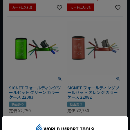
カートに入れる
カートに入れる
SIGNET フォールディングツ
SIGNET フォールディングツ
ールセット グリーン カラー
ールセット オレンジ カラー
ケース 22083
ケース 22082
動画あり
動画あり
定価
¥
2,750
定価
¥
2,750
¥
2,200
¥
2,200
税込
税込
会員特別価格
¥
2,145
会員特別価格
¥
2,145
税込
税込