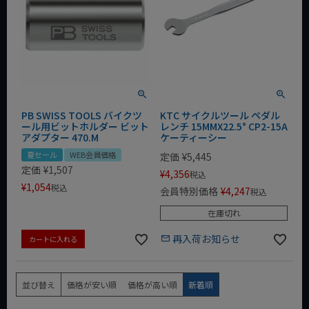
PB SWISS TOOLS バイクツ
KTC サイクルツール ペダル
ール用ビットホルダー ビット
レンチ 15MMX22.5° CP2-15A
アダプター 470.M
ケーティーシー
夏セール
WEB会員価格
定価
¥
5,445
定価
¥
1,507
¥
4,356
税込
¥
1,054
税込
会員特別価格
¥
4,247
税込
在庫切れ
再入荷お知らせ
カートに入れる
並び替え
価格が安い順
価格が高い順
新着順