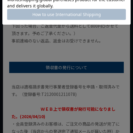
きた場合等は、その発送時の送料もお客様負担（またはご
請求）となります。
ご返金の際、ご返送分を抜いたご購入金額が6000円以下を
下回った場合、ご返金代金から送料として800円ひかせて
頂きます。予めご了承ください。）
事前連絡のない返品、返金はお受けできません。
領収書の発行について
当店は適格請求書発行事業者登録番号を申請・取得済みで
す。（登録番号:T2120001211078)
ＷＥＢ上で領収書が発行可能になりまし
た。(2026/04/10)
・会員登録済みのお客様は、ご注文の商品の発送が完了に
なった後（当店からの発送完了通知メールが届いた時）か