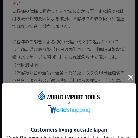
さい。
お客様の仕様に適合しないや気にかかる等、また誤った使
用方法や外的要因による破損、お客様での取り扱いが適正
ではない場合は該当しません。
お客様のご都合による(買い間違いなど)ご返品について
は、商品受け取り後【14日以内】で且つ、【再販可能な状
態（パッケージ未開封）】であれば承らせて頂きます。
（開封済は不可）
（お客様都合の返品・返金・商品受け取り後14日経過後の
不具合によるものご返送時の送料はお客様負担（またはご
請求）となります。
※当店はご注文を受けた段階で店舗にない商品をメーカー
様に注文を入れております。その為、お客様都合でもご返
品をお断りする場合がございます。
お客様都合のキャンセルが続く場合、今後のお取引自体を
お断りする場合もございます。
また当方に返送され状態確認後、正常に動作/組み立てがで