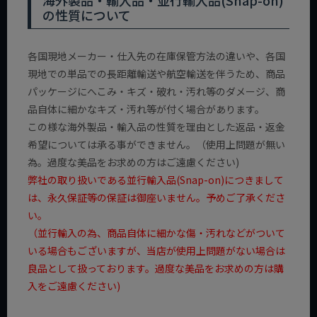
海外製品・輸入品・並行輸入品(Snap-on)
の性質について
各国現地メーカー・仕入先の在庫保管方法の違いや、各国
現地での単品での長距離輸送や航空輸送を伴うため、商品
パッケージにへこみ・キズ・破れ・汚れ等のダメージ、商
品自体に細かなキズ・汚れ等が付く場合があります。
この様な海外製品・輸入品の性質を理由とした返品・返金
希望については承る事ができません。（使用上問題が無い
為。過度な美品をお求めの方はご遠慮ください)
弊社の取り扱いである並行輸入品(Snap-on)につきまして
は、永久保証等の保証は御座いません。予めご了承くださ
い。
（並行輸入の為、商品自体に細かな傷・汚れなどがついて
いる場合もございますが、当店が使用上問題がない場合は
良品として扱っております。過度な美品をお求めの方は購
入をご遠慮ください)