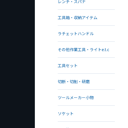
レンチ・スパナ
工具箱・収納アイテム
ラチェットハンドル
その他作業工具・ライトe.t.c
工具セット
切断・切削・研磨
ツールメーカー小物
ソケット