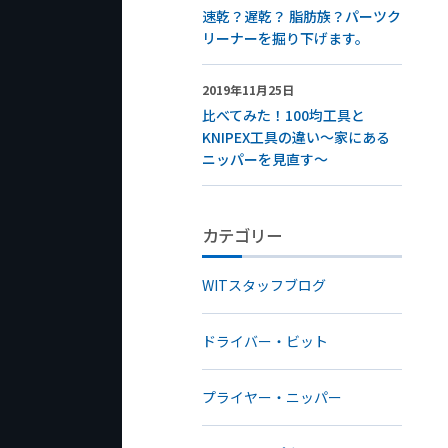
速乾？遅乾？ 脂肪族？パーツク
リーナーを掘り下げます。
2019年11月25日
比べてみた！100均工具と
KNIPEX工具の違い～家にある
ニッパーを見直す～
カテゴリー
WITスタッフブログ
ドライバー・ビット
プライヤー・ニッパー