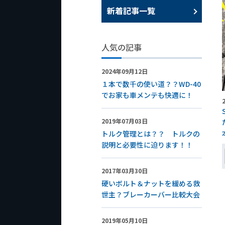
新着記事一覧
人気の記事
2024年09月12日
１本で数千の使い道？？WD-40
でお家も車メンテも快適に！
2019年07月03日
トルク管理とは？？ トルクの
説明と必要性に迫ります！！
2017年03月30日
硬いボルト＆ナットを緩める救
世主？ブレーカーバー比較大会
2019年05月10日