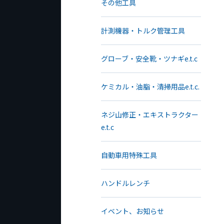
その他工具
計測機器・トルク管理工具
グローブ・安全靴・ツナギe.t.c
ケミカル・油脂・清掃用品e.t.c.
ネジ山修正・エキストラクター
e.t.c
自動車用特殊工具
ハンドルレンチ
イベント、お知らせ