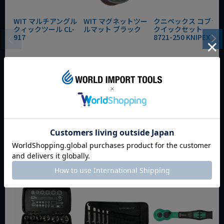
WIT マルチアングル
WIT マグネットツー
クニペックス コブラ
クィックツール CL-
ルマット ブラック
クイックセット
917
8721-250 KNIPEX
動画あり
夏セール
動画あり
夏セール
動画あり
夏セール
定価
¥
6,248
定価
¥
0
定価
¥
9,350
¥
4,373
¥
3,465
¥
6,545
税込
税込
税込
カートに入れる
カートに入れる
カートに入れる
今週のおすすめアイテム