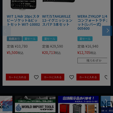
WIT 1/4dr 20pcスタ
WIT/STAHLWILLE
WERA ZYKLOP 1/4"
ビーソケット&ビッ
12-イグニッション
コンフォートラチェ
トセット WIT-10002
スパナ 5本セット
ット(レバー式)
005600
動画あり
夏セール
夏セール
夏セール
定価
¥
10,780
定価
¥
29,590
定価
¥
16,940
¥
5,500
¥
20,713
¥
12,705
税込
税込
税込
残りわずか
カートに入れる
カートに入れる
カートに入れる
Next
Previous