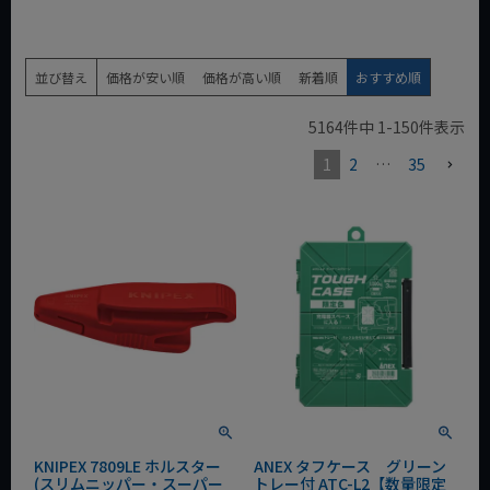
並び替え
価格が安い順
価格が高い順
新着順
おすすめ順
5164
件中
1
-
150
件表示
1
2
…
35
KNIPEX 7809LE ホルスター
ANEX タフケース グリーン
(スリムニッパー・スーパー
トレー付 ATC-L2【数量限定