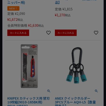
ニッパー用)
品】
NEW！
定価
¥
1,815
定価
¥
2,090
¥
1,270
税込
¥
1,672
税込
会員特別価格
¥
1,630
税込
カートに入れる
カートに入れる
KNIPEX カティックス用 替刃
ANEX クイックホルダー
10枚組(9010-165BK用)
3PCSブルー AQH-L5【数量
9010-165E02
限定品】