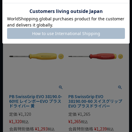
会員特別価格
¥
1,487
会員特別価格
¥
1,691
税込
税込
カートに入れる
カートに入れる
PB SwissGrip EVO 38190.0-
PB SwissGrip EVO
60YE レインボーEVO プラス
38190.00-60 スイスグリップ
ドライバー 黄
EVO プラスドライバー
定価
¥
1,320
定価
¥
1,265
¥
1,320
¥
1,265
税込
税込
会員特別価格
¥
1,293
会員特別価格
¥
1,239
税込
税込