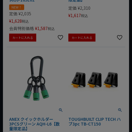
NEW！
定価
¥
2,310
定価
¥
2,035
¥
1,617
税込
¥
1,628
税込
会員特別価格
¥
1,587
税込
カートに入れる
カートに入れる
ANEX クイックホルダー
TOUGHBUILT CLIP TECH ハ
3PCSグリーン AQH-L6【数
ブ3pc TB-CT150
量限定品】