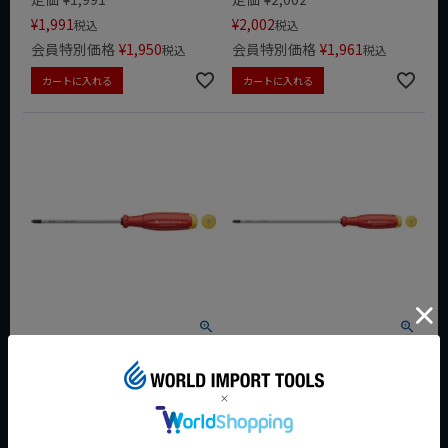
¥
1,991
¥
2,002
税込
税込
会員特別価格
¥
1,950
会員特別価格
¥
1,961
税込
税込
カートに入れる
カートに入れる
PB SwissGrip EVO 38190.0-
PB SwissGrip EVO 38190.0-
100 スイスグリップEVO プラ
150 スイスグリップEVO プラ
スドライバー
スドライバー
定価
¥
1,518
定価
¥
1,727
¥
1,518
¥
1,727
税込
税込