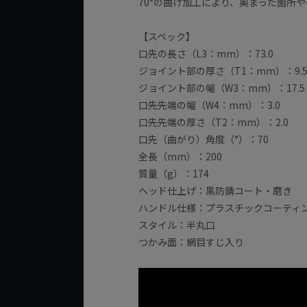
70°の曲げ加工により、奥まった箇所
【スペック】
口先の長さ（L3：mm）：73.0
ジョイント部の厚さ（T1：mm）：9.
ジョイント部の幅（W3：mm）：17.5
口先先端の幅（W4：mm）：3.0
口先先端の厚さ（T2：mm）：2.0
口先（曲がり）角度（°）：70
全長（mm）：200
質量（g）：174
ヘッド仕上げ：黒防錆コート・磨き
ハンドル仕様：プラスチックコーティ
スタイル：半丸口
つかみ面：網目すじ入り