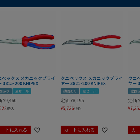
ニペックス メカニックプライ
クニペックス メカニックプライ
クニ
 3815-200 KNIPEX
ヤー 3821-200 KNIPEX
ヤー 3
画あり
夏セール
動画あり
夏セール
動画
価
¥
9,460
定価
¥
8,195
定価
622
¥
5,736
¥
7,35
税込
税込
カートに入れる
カートに入れる
カ