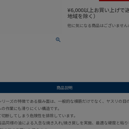
¥6,000以上お買い上げ
地域を除く）
他に気になる商品はございません
¥1,000以下の商品
¥1,000
商品説明
シリーズの特徴である掴み面は、一般的な横筋だけでなく、ヤスリの目
への作業にも滑りにくい構造です。
て切断してしまう危険性を排除しています。
製品同様の油による入念な焼き入れ/焼き戻しを実施、最適な硬度と粘り