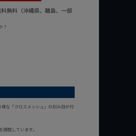
で送料無料（沖縄県、離島、一部
か？
台の商品
¥2,000台の商品
の様な「クロスメッシュ」の刻み目が付
を調整しています。