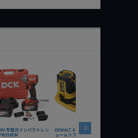
 20V 充電式インパクトレン
DEWALT GRABO 18V電動バキ
WIT/ST
PB358EM
ュームリフター DCE590N-XJ
ンチ 75