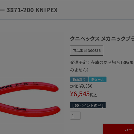
71-200 KNIPEX
クニペックス メカニックプライヤ
商品番号
300636
発送予定：在庫のある場合13時
みません）
動画あり
夏セール
定価
¥
9,350
¥
6,545
税込
[
60
ポイント進呈 ]
カー