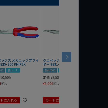
ペックス メカニックプライ
クニペックス メカニックプライ
クニペッ
825-200 KNIPEX
ヤー 3831-200 KNIPEX
ヤー 383
あり
夏セール
動画あり
夏セール
動画あり
¥
10,505
定価
¥
8,580
定価
¥
10
3
¥
6,006
¥
7,238
税込
税込
ートに入れる
カートに入れる
カート