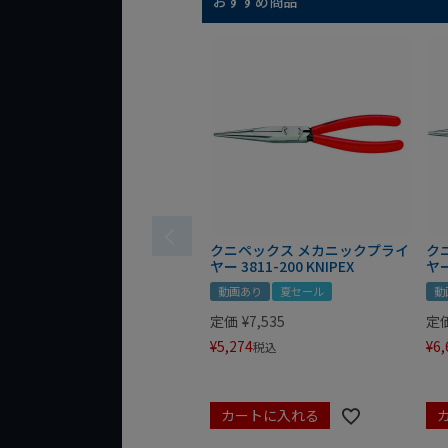
おすすめ商品
クニペックス メカニックプライ
ク
ヤー 3811-200 KNIPEX
ヤー
動画あり
夏セール
動
定価
¥
7,535
定
¥
5,274
¥
6,
税込
カートに入れる