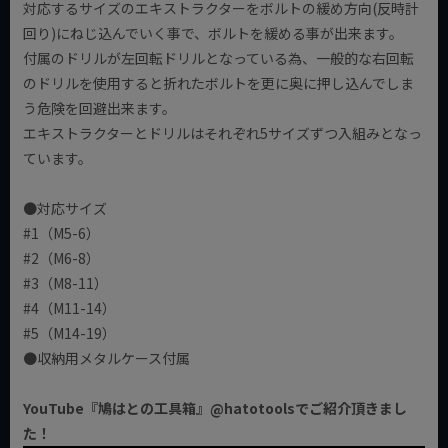
対応するサイズのエキストラクターをボルトの緩め方向(反時計
回り)にねじ込んでいく事で、ボルトを緩める事が出来ます。
付属のドリルが左回転ドリルとなっている為、一般的な右回転
のドリルを使用すると折れたボルトを更に奥に押し込んでしま
う危険を回避出来ます。
エキストラクターとドリルはそれぞれ5サイズずつ入組みとなっ
ています。
●対応サイズ
#1（M5-6）
#2（M6-8）
#3（M8-11）
#4（M11-14）
#5（M14-19）
●収納用メタルケース付属
YouTube『鳩はとの工具箱』@hatotoolsでご紹介頂きまし
た！