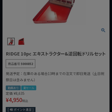
RIDGE 10pc エキストラクター&逆回転ドリルセット
商品番号
5000852
発送予定：在庫のある場合13時までの注文で即日発送（土日祝
祭日は含みません）
動画あり
夏セール
定価
¥
8,635
¥
4,950
税込
[
45
ポイント進呈 ]