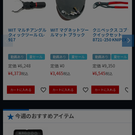
WIT マルチアングル
WIT マグネットツー
クニペックス コブラ
クィックツール CL-
ルマット ブラック
クイックセット
917
8721-250 KNIPEX
動画あり
夏セール
動画あり
夏セール
動画あり
夏セール
定価
¥
6,248
定価
¥
0
定価
¥
9,350
¥
4,373
¥
3,465
¥
6,545
税込
税込
税込
カートに入れる
カートに入れる
カートに入れる
今週のおすすめアイテム