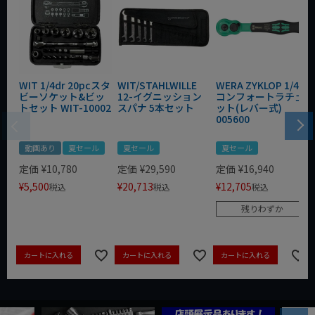
WIT 1/4dr 20pcスタ
WIT/STAHLWILLE
WERA ZYKLOP 1/4"
ビーソケット&ビッ
12-イグニッション
コンフォートラチェ
トセット WIT-10002
スパナ 5本セット
ット(レバー式)
005600
動画あり
夏セール
夏セール
夏セール
定価
¥
10,780
定価
¥
29,590
定価
¥
16,940
¥
5,500
¥
20,713
¥
12,705
税込
税込
税込
残りわずか
カートに入れる
カートに入れる
カートに入れる