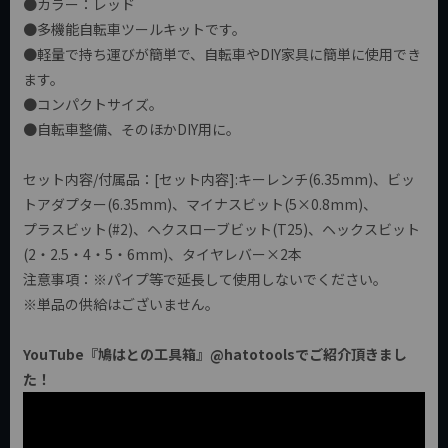
●カラー：レッド
●多機能自転車ツールキットです。
●軽量で持ち運びが簡単で、自転車やDIY家具に簡単に使用でき
ます。
●コンパクトサイズ。
●自転車整備、そのほかDIY用に。
セット内容/付属品：[セット内容]:キーレンチ(6.35mm)、ビッ
トアダプター(6.35mm)、マイナスビット(5×0.8mm)、
プラスビット(#2)、ヘクスローブビット(T25)、ヘックスビット
(2・2.5・4・5・6mm)、タイヤレバー×2本
注意事項：※パイプ等で延長して使用しないでください。
※単品の供給はございません。
YouTube『鳩はとの工具箱』@hatotoolsでご紹介頂きまし
た！