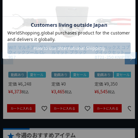
WIT マルチアングル
WIT マグネットツー
クニペックス コブラ
クィックツール CL-
ルマット ブラック
クイックセット
917
8721-250 KNIPEX
動画あり
夏セール
動画あり
夏セール
動画あり
夏セール
定価
¥
6,248
定価
¥
0
定価
¥
9,350
¥
4,373
¥
3,465
¥
6,545
税込
税込
税込
カートに入れる
カートに入れる
カートに入れる
今週のおすすめアイテム