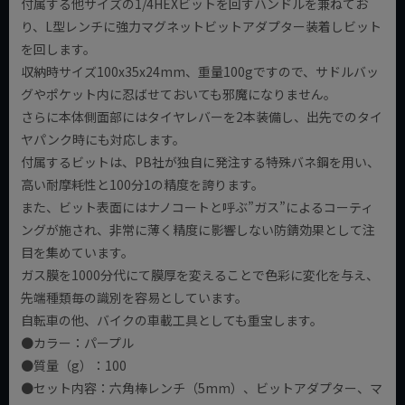
付属する他サイズの1/4HEXビットを回すハンドルを兼ねてお
り、L型レンチに強力マグネットビットアダプター装着しビット
を回します。
収納時サイズ100x35x24mm、重量100gですので、サドルバッ
グやポケット内に忍ばせておいても邪魔になりません。
さらに本体側面部にはタイヤレバーを2本装備し、出先でのタイ
ヤパンク時にも対応します。
付属するビットは、PB社が独自に発注する特殊バネ鋼を用い、
高い耐摩耗性と100分1の精度を誇ります。
また、ビット表面にはナノコートと呼ぶ”ガス”によるコーティ
ングが施され、非常に薄く精度に影響しない防錆効果として注
目を集めています。
ガス膜を1000分代にて膜厚を変えることで色彩に変化を与え、
先端種類毎の識別を容易としています。
自転車の他、バイクの車載工具としても重宝します。
●カラー：パープル
●質量（g）：100
●セット内容：六角棒レンチ（5mm）、ビットアダプター、マ