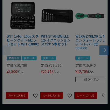
WIT 1/4dr 20pcスタ
WIT/STAHLWILLE
WERA ZYKLOP 1/4"
ビーソケット&ビッ
12-イグニッション
コンフォートラチェ
トセット WIT-10002
スパナ 5本セット
ット(レバー式)
005600
動画あり
夏セール
夏セール
夏セール
定価
¥
10,780
定価
¥
29,590
定価
¥
16,940
¥
5,500
¥
20,713
¥
12,705
税込
税込
税込
残りわずか
カートに入れる
カートに入れる
カートに入れる