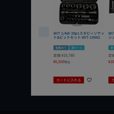
WIT 1/4dr 20pcスタビーソケッ
WI
ト&ビットセット WIT-10002
シ
動画あり
夏セール
夏
定価
¥
10,780
定
¥
5,500
¥
20
税込
カートに入れる