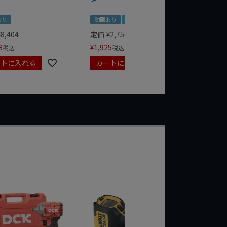
あり
動画あり
夏セール
定価
¥
1,
¥
1,485
¥
8,404
定価
¥
2,750
3
¥
1,925
税込
税込
ートに入れる
カートに入れる
カート