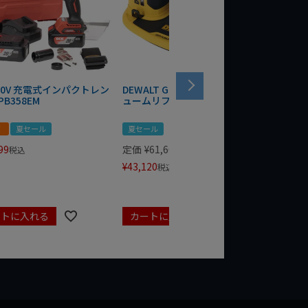
 20V 充電式インパクトレン
DEWALT GRABO 18V電動バキ
WIT/ST
PB358EM
ュームリフター DCE590N-XJ
ンチ 75
！
夏セール
夏セール
夏セール
99
定価
¥
61,600
定価
¥
24
税込
¥
43,120
¥
17,479
税込
ートに入れる
カートに入れる
カート