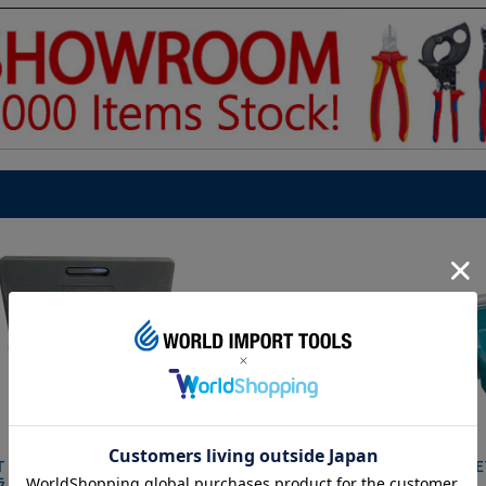
IT マグネットツールマット
クニペックス コブラ クイック
HAZE
ラック
セット 8721-250 KNIPEX