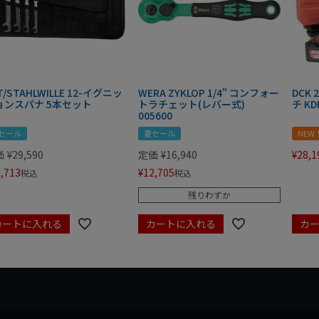
T/STAHLWILLE 12-イグニッ
WERA ZYKLOP 1/4" コンフォー
DCK
ョンスパナ 5本セット
トラチェット(レバー式)
チ KD
005600
セール
夏セール
NEW
価
¥
29,590
定価
¥
16,940
¥
28,1
,713
¥
12,705
税込
税込
残りわずか
カートに入れる
カートに入れる
カ