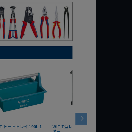
T トートトレイ 190L-1
WIT T型レンチマグネットホル
WERA
ダー
Bottle 