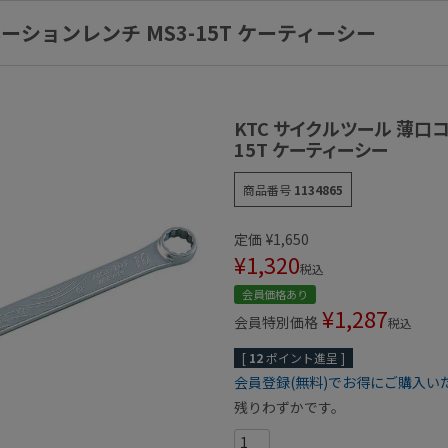
ーションレンチ MS3-15T ケーティーシー
KTC サイクルツール 薄口
15T ケーティーシー
商品番号
1134865
定価
¥
1,650
¥
1,320
税込
会員価格あり
¥
1,287
会員特別価格
税込
[
12
ポイント進呈 ]
会員登録(無料)でお得にご購入い
残りわずかです。