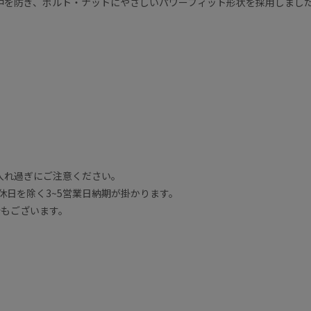
中を防ぎ、ボルト・ナットにやさしいパワーフィット形状を採用しまし
入れ過ぎにご注意ください。
休日を除く3~5営業日納期が掛かります。
合もございます。