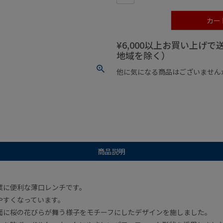
カー
¥6,000以上お買い上げ
地域を除く）
他に気になる商品はございません
¥1,000以下の商品
¥1,000
商品説明
業に便利な薄口レンチです。
やすくなっています。
面に桜の花びらが舞う様子をモチーフにしたデザインを施しました。