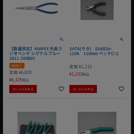
【数量限定】KNIPEX 先長ラ
SATA(サタ) EA682A-
ジオペンチ シグナルブルー
110A 110mm ペンチ(ﾐﾆ)
2611-200B01
NEW！
定価
¥
1,232
定価
¥
6,820
¥
1,232
税込
¥
6,325
税込
カートに入れる
カートに入れる