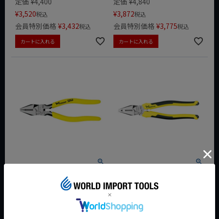
定価
¥
4,400
定価
¥
4,840
¥
3,520
¥
3,872
税込
税込
会員特別価格
¥
3,432
会員特別価格
¥
3,775
税込
税込
カートに入れる
カートに入れる
TSUNODA(ツノダ) パワーペ
TSUNODA(ツノダ) 電工パワ
ンチ 200mm PP-200
ーペンチ 225mm (圧着機能付
き) PP-225ATG
WEB会員価格
WEB会員価格
定価
¥
5,093
定価
¥
5,775