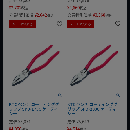
定価
¥
3,003
定価
¥
4,576
¥
2,702
¥
3,660
税込
税込
会員特別価格
¥
2,642
会員特別価格
¥
3,568
税込
税込
カートに入れる
カートに入れる
KTC ペンチ コーティンググ
KTC ペンチ コーティンググ
リップ SPD-175C ケーティー
リップ SPD-200C ケーティー
シー
シー
定価
¥
5,071
定価
¥
5,643
¥
4,056
¥
4,514
税込
税込