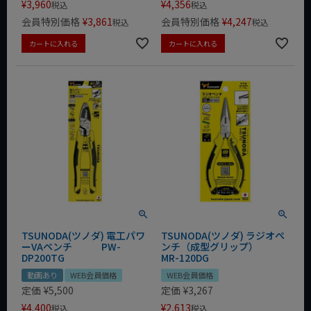
¥
3,960
¥
4,356
税込
税込
会員特別価格
¥
3,861
会員特別価格
¥
4,247
税込
税込
カートに入れる
カートに入れる
TSUNODA(ツノダ) 電工パワ
TSUNODA(ツノダ) ラジオペ
ーVAペンチ PW-
ンチ（成型グリップ）
DP200TG
MR-120DG
動画あり
WEB会員価格
WEB会員価格
定価
¥
5,500
定価
¥
3,267
¥
4,400
¥
2,613
税込
税込