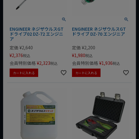
ENGINEER ネジザウルスGT
ENGINEER ネジザウルスGT
ドライブ02 DZ-72 エンジニ
ドライブ DZ-70 エンジニア
ア
定価
¥
2,640
定価
¥
2,200
¥
2,376
¥
1,980
税込
税込
会員特別価格
¥
2,323
会員特別価格
¥
1,936
税込
税込
カートに入れる
カートに入れる