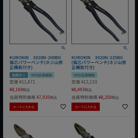
KUROKIN 3020N-200BG
KUROKIN 3020N-225BG
偏芯パワーペンチ(ネジ山修
(偏芯パワーペンチ(ネジ山修
正機能付き)
正機能付き)
動画あり
WEB会員価格
WEB会員価格
定価
¥
11,671
定価
¥
12,133
¥
8,169
¥
8,493
税込
税込
会員特別価格
¥
7,935
会員特別価格
¥
8,250
税込
税込
カートに入れる
カートに入れる