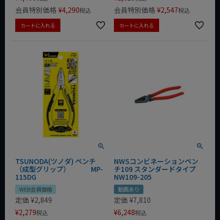
会員特別価格
¥
4,290
会員特別価格
¥
2,547
税込
税込
カートに入れる
カートに入れる
TSUNODA(ツノダ) ペンチ
NWSコンビネーションペン
（成型グリップ） MP-
チ109 スタンダードタイプ
115DG
NW109-205
WEB会員価格
動画あり
定価
¥
2,849
定価
¥
7,810
¥
2,279
¥
6,248
税込
税込