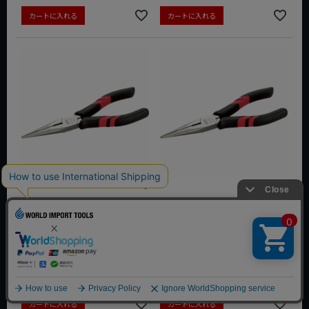
カートに入れる
カートに入れる
KTC ラジオペンチ スリムタ
KTC ラジオペンチ スタンダ
イプ PSL-175N ケーティーシ
ードタイプ パック PSL-150-
ー
S ケーティーシー
定価
¥
4,433
定価
¥
4,455
¥
3,546
¥
3,564
税込
税込
会員特別価格
¥
3,457
会員特別価格
¥
3,474
税込
税込
カートに入れる
カートに入れる