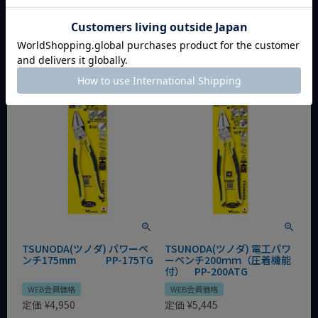
¥
4,074
¥
4,620
税込
税込
会員特別価格
¥
3,972
会員特別価格
¥
4,504
税込
税込
カートに入れる
カートに入れる
TSUNODA(ツノダ) パワーペ
TSUNODA(ツノダ) 電工パワ
ンチ175mm PP-175TG
ーペンチ200ｍｍ（圧着機能
付） PP-200ATG
WEB会員価格
WEB会員価格
定価
¥
4,950
定価
¥
5,445