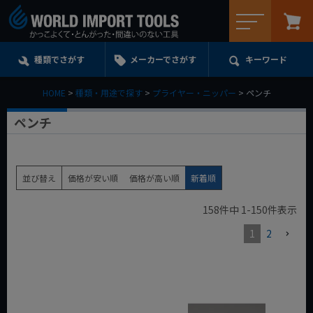
メニュー
種類でさがす
メーカーでさがす
キーワード
HOME
種類・用途で探す
プライヤー・ニッパー
ペンチ
ペンチ
並び替え
価格が安い順
価格が高い順
新着順
158
件中
1
-
150
件表示
1
2