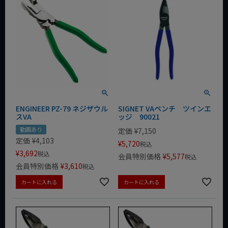
ENGINEER PZ-79 ネジザウル
SIGNET VAペンチ ツインエ
スVA
ッジ 90021
動画あり
定価
¥
7,150
定価
¥
4,103
¥
5,720
税込
¥
3,692
税込
会員特別価格
¥
5,577
税込
会員特別価格
¥
3,610
税込
カートに入れる
カートに入れる