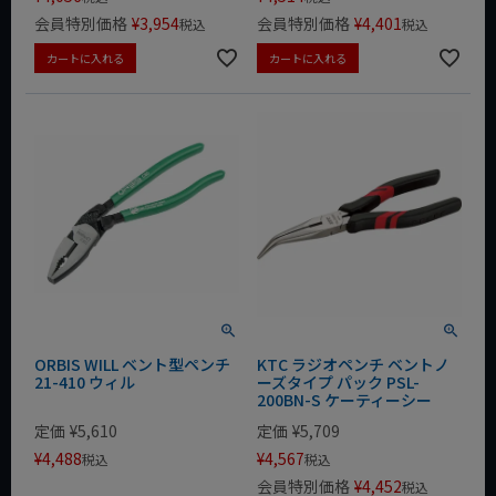
会員特別価格
¥
3,954
会員特別価格
¥
4,401
税込
税込
カートに入れる
カートに入れる
ORBIS WILL ベント型ペンチ
KTC ラジオペンチ ベントノ
21-410 ウィル
ーズタイプ パック PSL-
200BN-S ケーティーシー
定価
¥
5,610
定価
¥
5,709
¥
4,488
¥
4,567
税込
税込
会員特別価格
¥
4,452
税込