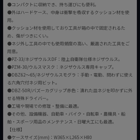
●コンパクトに収納でき、持ち運びにも便利。
●外はハードケース、中身は衝撃を吸収するクッション材を使
用。
●クッション材を使用しており工具が箱の中で固定されるた
め、傷がつきにくい。
●ネジ外し工具の中でも使用頻度の高い、厳選された工具をご
用意。
●PZ-33/ネジザウルスDF：陸上自衛隊仕様ネジザウルス。
●PZM-30/ウルスマスク：ネジザウルス専用キャップ。
●DBZ62～65/ネジザウルスモグラ：手動・電動、問わずに使え
る六角穴付ネジ用ビット。
●DBZ-50R/バズーカグリップ赤色：潰れた皿ネジを叩かずに外
せる特殊ドライバー。
●工場や現場での修理・整備に最適。
●その他、設備機器、自動車・バイク・自転車・農機具・船
舶・スポーツ用品のメンテナンス・日曜大工にも最適。
【仕様】
●ケースサイズ(mm)：W365×L265×H80