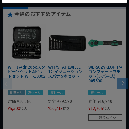
今週のおすすめアイテム
WIT 1/4dr 20pcスタ
WIT/STAHLWILLE
WERA ZYKLOP 1/4"
ビーソケット&ビッ
12-イグニッション
コンフォートラチェ
トセット WIT-10002
スパナ 5本セット
ット(レバー式)
005600
動画あり
夏セール
夏セール
夏セール
定価
¥
10,780
定価
¥
29,590
定価
¥
16,940
¥
5,500
¥
20,713
¥
12,705
税込
税込
税込
残りわずか