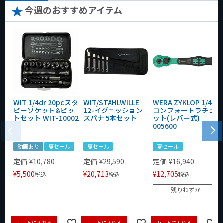
今週のおすすめアイテム
WIT 1/4dr 20pcスタ
WIT/STAHLWILLE
WERA ZYKLOP 1/4"
ビーソケット&ビッ
12-イグニッション
コンフォートラチェ
トセット WIT-10002
スパナ 5本セット
ット(レバー式)
005600
動画あり
夏セール
夏セール
夏セール
定価
¥
10,780
定価
¥
29,590
定価
¥
16,940
¥
5,500
¥
20,713
¥
12,705
税込
税込
税込
残りわずか
カートに入れる
カートに入れる
カートに入れる