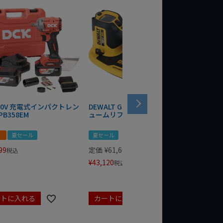
 20V 充電式インパクトレン
DEWALT GRABO 18V電動バキ
WIT/ST
PB358EM
ュームリフター DCE590N-XJ
ンチ 75
！
夏セール
夏セール
夏セール
99
定価
¥
61,600
定価
¥
24
税込
¥
43,120
¥
17,479
税込
ートに入れる
カートに入れる
カート