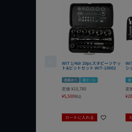
WIT 1/4dr 20pcスタビーソケッ
WI
ト&ビットセット WIT-10002
シ
動画あり
夏セール
夏
定価
¥
10,780
定
¥
5,500
¥
20
税込
カートに入れる