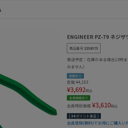
A
ENGINEER PZ-79 ネジ
商品番号
2238575
発送予定：在庫のある場合13時
みません）
動画あり
定価
¥
4,103
¥
3,692
税込
会員価格あり
¥
3,610
会員特別価格
税込
[
34
ポイント進呈 ]
会員登録(無料)でお得にご購入い