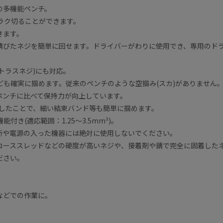
の多機能ペンチ。
ラクラク切ることができます。
きます。
錆びたネジを簡単に回せます。ドライバーがわりに使用でき、専用のド
トラスネジ)にも対応。
も確実に掴めます。従来のペンチのような空掴み(スカ)がありません
ペンチに比べて保持力が向上しています。
らしたことで、細い結束バンド等も簡単に掴めます。
付き(適応範囲：1.25～3.5mm²)。
断や電源の入った機器には絶対に使用しないでください。
コーススレッドなどの硬度が高いネジや、接着剤や錆で完全に固着した
ださい。
などでの作業に。
。