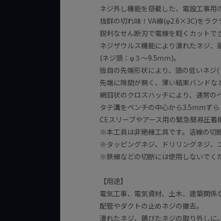
ネジ外し機能を搭載した、電設工事用
抜群の切れ味！VA線(φ2.6×3C)を
鋭利なせん断刃で電線を軽くカットで
ネジザウルス機能により潰れたネジ、
(ネジ頭：φ３～9.5ｍｍ)。
独自の先端形状により、頭の低いネジ(
先端に隙間が無く、薄い結束バンドなど
網目状のクロスハッチにより、通常の
タテ溝をペンチの中心から3.5mmず
CEスリーブやアース用の緊急簡易圧着機能
※本工具は非絶縁工具です。活線の切
※タッピングネジ、ドリリングネジ、
※鉄線などの切断には使用しないでく
【用途】
電気工事、電気資材、土木、建築関係
配管やダクトの止めネジの撤去。
潰れたネジ、錆びたネジの取り外しに