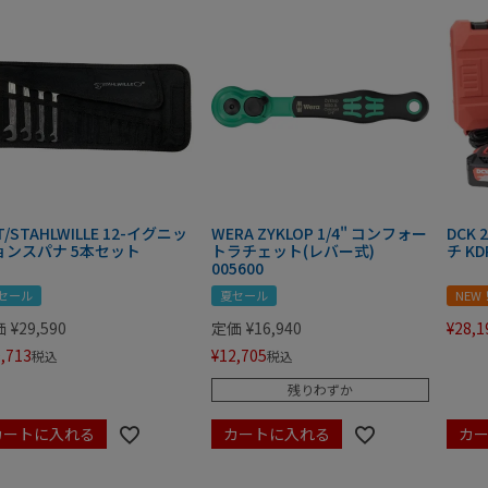
T/STAHLWILLE 12-イグニッ
WERA ZYKLOP 1/4" コンフォー
DCK
ョンスパナ 5本セット
トラチェット(レバー式)
チ KD
005600
セール
夏セール
NEW
価
¥
29,590
定価
¥
16,940
¥
28,1
,713
¥
12,705
税込
税込
残りわずか
カートに入れる
カートに入れる
カ