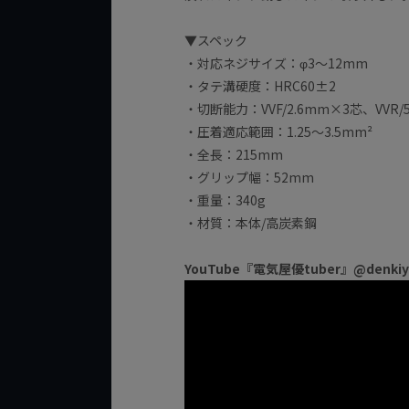
▼スペック
・対応ネジサイズ：φ3～12mm
・タテ溝硬度：HRC60±2
・切断能力：VVF/2.6mm×3芯、VVR/5.
・圧着適応範囲：1.25～3.5mm²
・全長：215mm
・グリップ幅：52mm
・重量：340g
・材質：本体/高炭素鋼
YouTube『電気屋優tuber』@denk