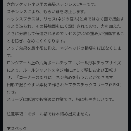
六角ソケットネジ用の高級ステンレスLキーです。
ステンレスにより、もらい錆を防止します。
ヘックスプラスは、リセス(ネジの窪み)と点ではなく面で接触す
るよう造られ、その接触面も広く設計されており、力を加えた
ときに分散して伝達されるのでリセス(ネジの窪み)が損傷するこ
とを防ぎ、なめにくくなります。
ノッチ効果を最小限に抑え、ネジヘッドの損壊をほぼなくしま
す。
ロングアーム上の六角ボールチップ：ボール形状チップサイズ
により、ルールシャフトをネジ軸に対して移動および回転さ
せ、「コーナーの周りに」ネジ留めを行うことができます。
円形で握りやすい素材で作られたプラスチックスリーブ(SPKL)
付き。
スリーブは低温でも快適に作業でき、指にもやさしいです。
注意事項：※ボール部では本締め出来ません。
▼スペック