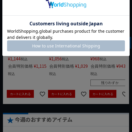
WERA レインボース
WERA レインボース
WERA レインボース
テンレスL型ヘキサ
テンレスL型ヘキサ
テンレスL型ヘキサ
ゴンレンチ 1.5mm
ゴンレンチ 2mm
ゴンレンチ 2.5mm
3950SPKL/1.5
3950SPKL/2
3950SPKL/2.5
定価
¥
1,430
定価
¥
1,320
定価
¥
1,210
¥
1,144
¥
1,056
¥
968
税込
税込
税込
会員特別価格
¥
1,115
会員特別価格
¥
1,029
会員特別価格
¥
943
税込
税込
税込
残りわずか
カートに入れる
カートに入れる
カートに入れる
今週のおすすめアイテム