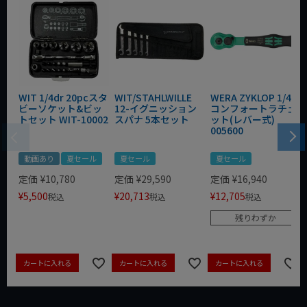
WIT 1/4dr 20pcスタ
WIT/STAHLWILLE
WERA ZYKLOP 1/4"
ビーソケット&ビッ
12-イグニッション
コンフォートラチェ
トセット WIT-10002
スパナ 5本セット
ット(レバー式)
005600
動画あり
夏セール
夏セール
夏セール
定価
¥
10,780
定価
¥
29,590
定価
¥
16,940
¥
5,500
¥
20,713
¥
12,705
税込
税込
税込
残りわずか
カートに入れる
カートに入れる
カートに入れる