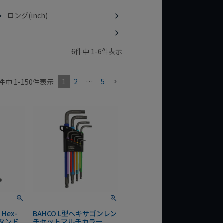
ロング(inch)
6
件中
1
-
6
件表示
1
2
…
5
件中
1
-
150
件表示
 Hex-
BAHCO L型ヘキサゴンレン
スタンド
チセットマルチカラー