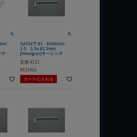
83AC
SATA(サタ) EA683AC-
1.5 1.5x 62.5mm
ンチ
[Hexagon]キーレンチ
定価
¥
121
¥
121
税込
カートに入れる