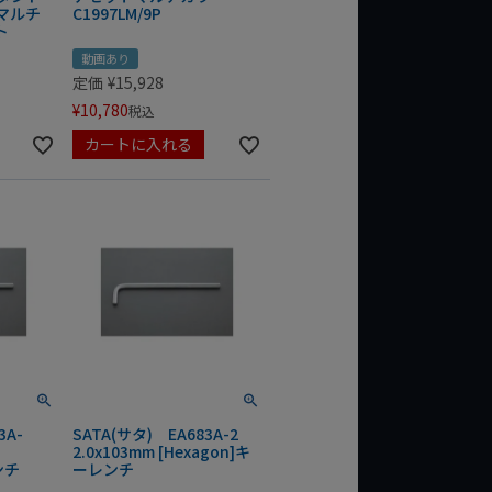
usマルチ
C1997LM/9P
ト
動画あり
定価
¥
15,928
¥
10,780
税込
カートに入れる
3A-
SATA(サタ) EA683A-2
2.0x103mm [Hexagon]キ
ンチ
ーレンチ