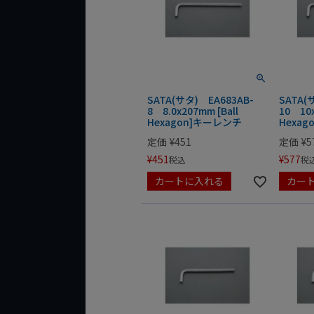
SATA(サタ) EA683AB-
SATA(
8 8.0x207mm [Ball
10 10x
Hexagon]キーレンチ
Hexa
定価
¥
451
定価
¥
5
¥
451
¥
577
税込
税
カートに入れる
カー