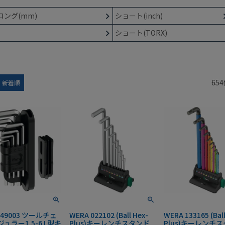
ロング(mm)
ショート(inch)
ショート(TORX)
654
新着順
049003 ツールチェ
WERA 022102 (Ball Hex-
WERA 133165 (Ball
ジュラー1.5-6 L型キ
Plus)キーレンチスタンド
Plus)キーレンチ