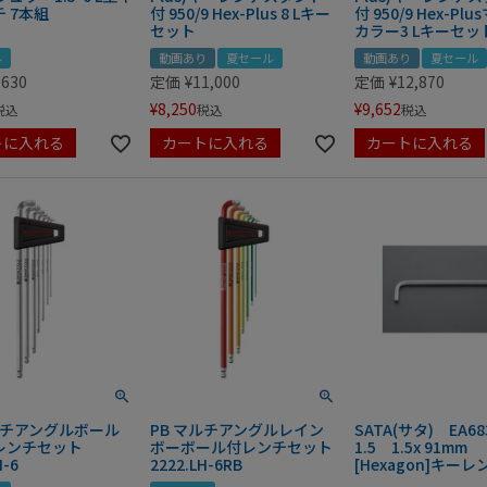
 7本組
付 950/9 Hex-Plus 8 Lキー
付 950/9 Hex-Pl
セット
カラー3 Lキーセッ
ル
動画あり
夏セール
動画あり
夏セール
,630
定価
¥
11,000
定価
¥
12,870
¥
8,250
¥
9,652
税込
税込
税込
トに入れる
カートに入れる
カートに入れる
ルチアングルボール
PB マルチアングルレイン
SATA(サタ) EA68
レンチセット
ボーボール付レンチセット
1.5 1.5x 91mm
H-6
2222.LH-6RB
[Hexagon]キーレ