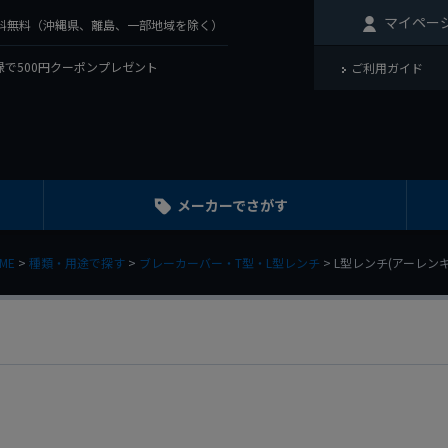
マイペー
で送料無料（沖縄県、離島、一部地域を除く）
で500円クーポンプレゼント
ご利用ガイド
メーカーでさがす
ME
種類・用途で探す
ブレーカーバー・T型・L型レンチ
L型レンチ(アーレンキ