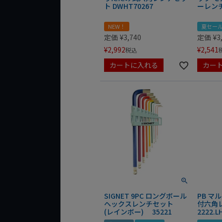
ト DWHT70267
ーレンチ
NEW！
夏セー
定価
¥
3,740
定価
¥
3
¥
2,992
¥
2,541
税込
カートに入れる
カー
SIGNET 9PC ロングボール
PB マ
ヘックスレンチセット
付六角
(レインボー) 35221
2222.L