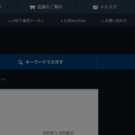
ジ
店舗のご案内
メルマガ
LINEで毎月クーポン
公式YouTube
お問い合わせ
キーワード
でさがす
ー)
6
件中
1
-
6
件表示