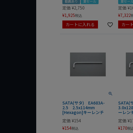
動画あり
夏セール
夏セー
定価
¥
2,750
定価
¥
1
¥
1,925
¥
7,322
税込
カートに入れる
カー
SATA(サタ) EA683A-
SATA(
2.5 2.5x114mm
3.0x12
[Hexagon]キーレンチ
ーレン
定価
¥
154
定価
¥
1
¥
154
¥
170
税込
税