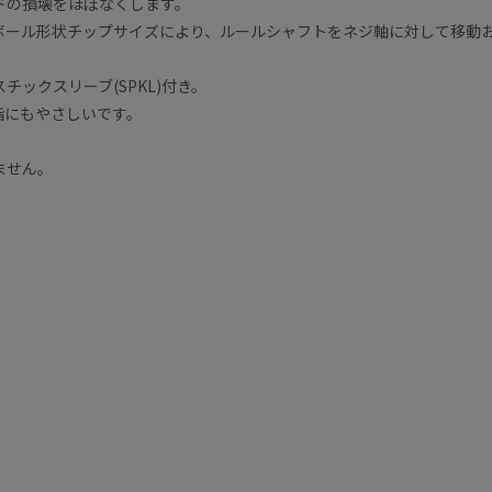
ドの損壊をほぼなくします。
ボール形状チップサイズにより、ルールシャフトをネジ軸に対して移動
ックスリーブ(SPKL)付き。
指にもやさしいです。
ません。