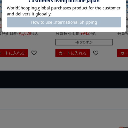
ERA レインボーステンレスL
WERA レインボーステンレスL
WER
ヘキサゴンレンチ 2mm
型ヘキサゴンレンチ 2.5mm
型ヘキ
50SPKL/2
3950SPKL/2.5
3950
価
¥
1,320
定価
¥
1,210
定価
056
¥
968
¥
968
税込
税込
員特別価格
¥
1,029
会員特別価格
¥
943
会員
税込
税込
残りわずか
カートに入れる
カートに入れる
カ