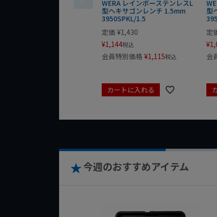
WERA レインボーステンレスL
W
型ヘキサゴンレンチ 1.5mm
型
3950SPKL/1.5
39
定価
¥
1,430
定
¥
1,144
¥
1,
税込
会員特別価格
¥
1,115
会
税込
カートに入れる
今週のおすすめアイテム