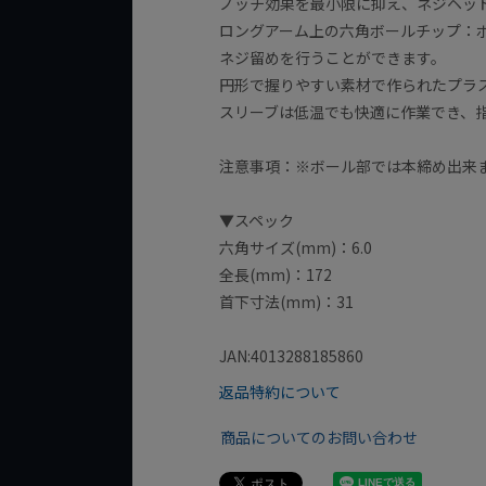
ノッチ効果を最小限に抑え、ネジヘッ
ロングアーム上の六角ボールチップ：
ネジ留めを行うことができます。
円形で握りやすい素材で作られたプラスチ
スリーブは低温でも快適に作業でき、
注意事項：※ボール部では本締め出来
▼スペック
六角サイズ(mm)：6.0
全長(mm)：172
首下寸法(mm)：31
JAN:4013288185860
返品特約について
商品についてのお問い合わせ