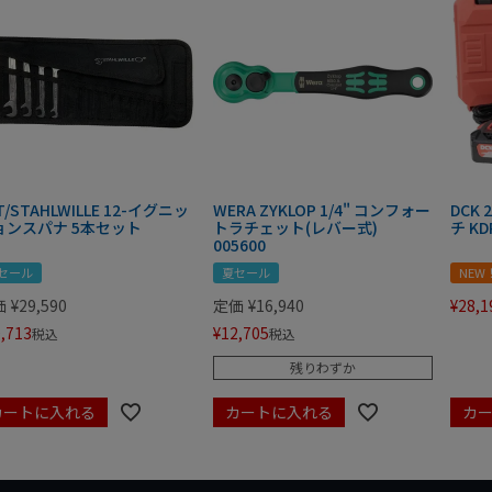
T/STAHLWILLE 12-イグニッ
WERA ZYKLOP 1/4" コンフォー
DCK
ョンスパナ 5本セット
トラチェット(レバー式)
チ KD
005600
セール
夏セール
NEW
価
¥
29,590
定価
¥
16,940
¥
28,1
,713
¥
12,705
税込
税込
残りわずか
カートに入れる
カートに入れる
カ