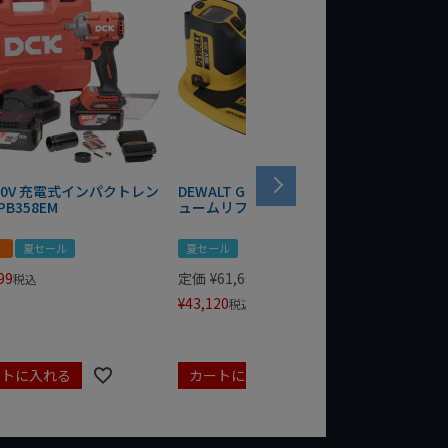
 20V 充電式インパクトレン
DEWALT GRABO 18V電動バキ
WIT/ST
PB358EM
ュームリフター DCE590N-XJ
ンチ 75
！
夏セール
夏セール
夏セール
99
定価
¥
61,600
定価
¥
24
税込
¥
43,120
¥
17,479
税込
ートに入れる
カートに入れる
カート