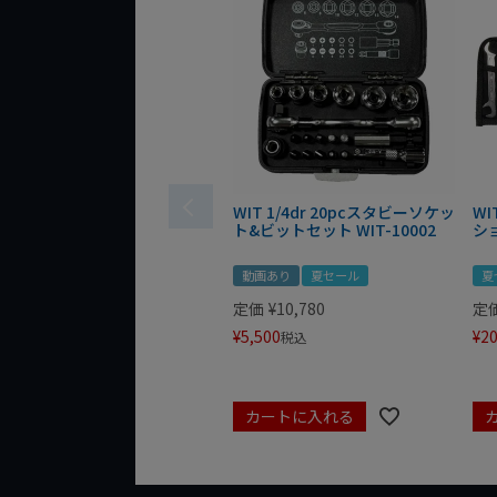
WIT 1/4dr 20pcスタビーソケッ
WI
ト&ビットセット WIT-10002
シ
動画あり
夏セール
夏
定価
¥
10,780
定
¥
5,500
¥
20
税込
カートに入れる