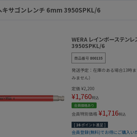
サゴンレンチ 6mm 3950SPKL/6
WERA レインボーステンレ
3950SPKL/6
商品番号
800135
発送予定：在庫のある場合13時
みません）
定価
¥
2,200
¥
1,760
税込
会員価格あり
¥
1,716
会員特別価格
税込
[
16
ポイント進呈 ]
会員登録(無料)でお得にご購入い