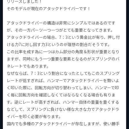
リリースしました！
そのモデルが現在のアタックドライバーです！
アタックドライバーの構造は非常にシンプルではあるのです
が、その一方パーツ一つ一つがとても重要となってきます。
アタックドライバーの場合、7：3という黄金比が有り、押し付
ける力7に対し回す力3というのが理想の割合だそうです。
この比率を成す為に一つはカム部分の角度＆形状が重要となり
ますが、同時にもう一つ重要な要素となるのがスプリングのバ
ネレートでもあります。
なぜならば、7：3という割合になったとしてもこのスプリング
レートが低すぎれば、ハンマーでアタックドライバーを勢いよ
く叩いた際に、回転方向が切り替わってしまい、ハンマーで叩
く毎に回転方向を確認しなくてはならなくなる場合も有りま
す。逆にレートが高すぎれば、ハンマー自体の重量を重くする
などして、スプリングに負けない様な大きな力でアタックドラ
イバーを叩く必要が有ります。
国内でも多種のアタックドライバーが存在しますが、使い勝手