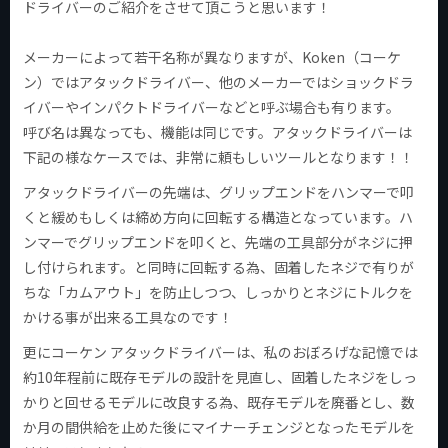
ドライバーのご紹介をさせて頂こうと思います！
メーカーによって若干名称が異なりますが、Koken（コーケ
ン）ではアタックドライバー、他のメーカーではショックドラ
イバーやインパクトドライバーなどと呼ぶ場合も有ります。
呼び名は異なっても、機能は同じです。アタックドライバーは
下記の様なケースでは、非常に頼もしいツールとなります！！
アタックドライバーの先端は、グリップエンドをハンマーで叩
くと緩めもしくは締め方向に回転する構造となっています。ハ
ンマーでグリップエンドを叩くと、先端の工具部分がネジに押
し付けられます。と同時に回転する為、固着したネジで有りが
ちな「カムアウト」を防止しつつ、しっかりとネジにトルクを
かける事が出来る工具なのです！
更にコーケン アタックドライバーは、私のおぼろげな記憶では
約10年程前に既存モデルの設計を見直し、固着したネジをしっ
かりと回せるモデルに改良する為、既存モデルを廃番とし、数
か月の間供給を止めた後にマイナーチェンジとなったモデルを