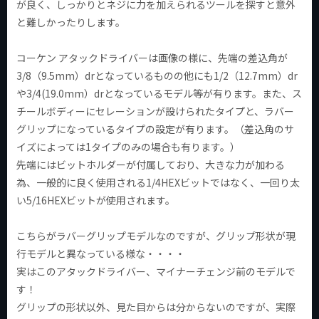
が良く、しっかりとネジに力を加えられるツールを探すと意外
と難しかったりします。
コーケン アタックドライバーは画像の様に、先端の差込角が
3/8（9.5mm）drとなっているものの他にも1/2（12.7mm）dr
や3/4(19.0mm）drとなっているモデル等が有ります。また、ス
チールボディーにセレーションが設けられたタイプと、ラバー
グリップになっているタイプの設定が有ります。（差込角のサ
イズによっては1タイプのみの場合も有ります。）
先端にはビットホルダーが付属しており、大きな力が加わる
為、一般的に良く使用される1/4HEXビットではなく、一回り太
い5/16HEXビットが使用されます。
こちらがラバーグリップモデルなのですが、グリップ形状が現
行モデルと異なっている様な・・・・
実はこのアタックドライバー、マイナーチェンジ前のモデルで
す！
グリップの形状以外、見た目からは分からないのですが、実際