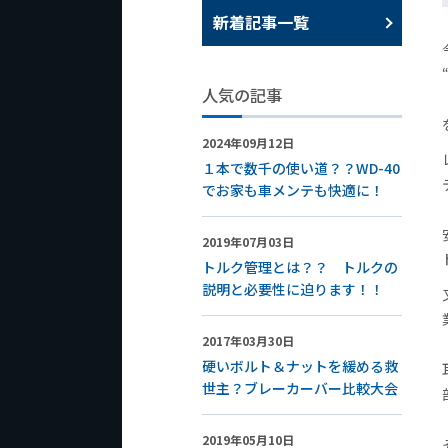
新着記事一覧
人気の記事
2024年09月12日
１本で数千の使い道？？WD-40
でお家も車メンテも快適に！
2019年07月03日
トルク管理とは？？ トルクの
説明と必要性に迫ります！！
2017年03月30日
硬いボルト＆ナットを緩める救
世主？ブレーカーバー比較大会
2019年05月10日