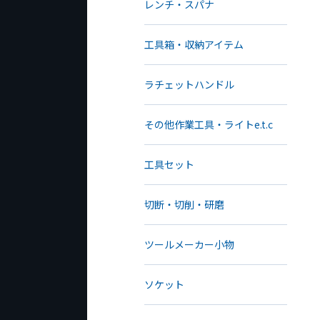
レンチ・スパナ
工具箱・収納アイテム
ラチェットハンドル
その他作業工具・ライトe.t.c
工具セット
切断・切削・研磨
ツールメーカー小物
ソケット