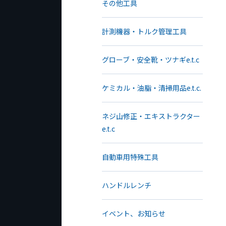
その他工具
計測機器・トルク管理工具
グローブ・安全靴・ツナギe.t.c
ケミカル・油脂・清掃用品e.t.c.
ネジ山修正・エキストラクター
e.t.c
自動車用特殊工具
ハンドルレンチ
イベント、お知らせ