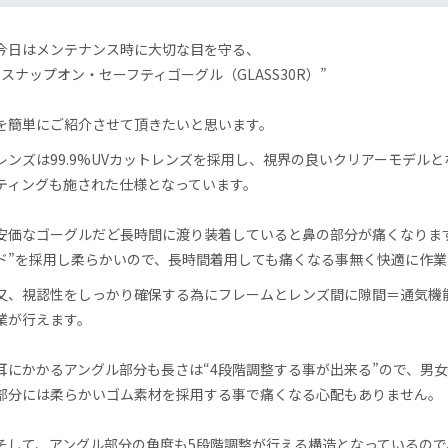
今日はメンテナンス時に大切な目を守る、
“スナップオン・セーフティゴーグル（GLASS30R）”
を簡単にご紹介させて頂きたいと思います。
レンズは99.9%UVカットレンズを採用し、視界の良いクリアーモデル
ティングも施された仕様となっています。
安価なゴーグルだど長時間に渡り装着していると鼻の部分が痛くなりま
ド”を採用し柔らかいので、長時間着用しても痛くなる事無く快適に作業
又、視認性をしっかり確保する為にフレームとレンズ間に隙間＝通気機
業が行えます。
耳にかかるアングル部分も長さは“4段階調整する事が出来る”ので、男
部分には柔らかいゴム素材を採用する事で痛くなる心配もありません。
そして、アングル部分の角度も5段階調整が行える構造となっているの