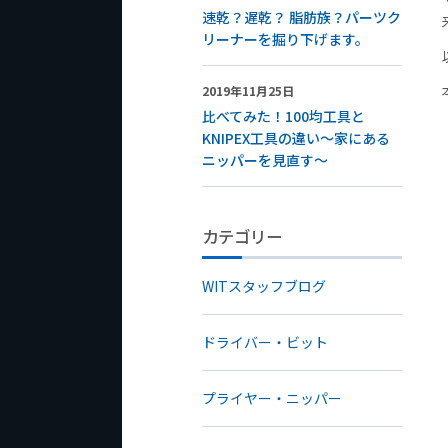
速乾？遅乾？ 脂肪族？パーツク
リーナーを掘り下げます。
2019年11月25日
比べてみた！100均工具と
KNIPEX工具の違い～家にある
ニッパーを見直す～
カテゴリー
WITスタッフブログ
ドライバー・ビット
プライヤー・ニッパー