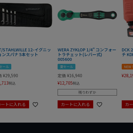
T/STAHLWILLE 12-イグニッ
WERA ZYKLOP 1/4" コンフォー
DCK
ョンスパナ 5本セット
トラチェット(レバー式)
チ KD
005600
セール
夏セール
NEW
価
¥
29,590
定価
¥
16,940
¥
28,1
,713
¥
12,705
税込
税込
残りわずか
カートに入れる
カートに入れる
カ