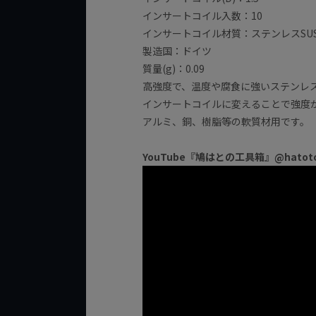
インサートコイル入数：10
インサートコイル材質：ステンレスSUS
製造国：ドイツ
質量(g)：0.09
高強度で、温度や腐食に強いステンレ
インサートコイルに変えることで強度
アルミ、銅、樹脂等の軟質材用です。
YouTube『鳩はとの工具箱』@hato