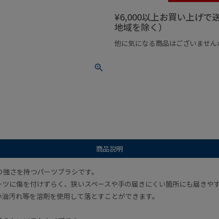
¥6,000以上お買い上げ
地域を除く）
他に気になる商品はございません
¥1,000以下の商品
¥1,000
商品説明
の強さを持つパーツブラシです。
ーツに傷を付けずらく、狭いスペースや手の届きにくい箇所にも届きや
い油汚れ等を溶剤を使用して落とすことができます。