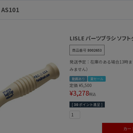
AS101
LISLE パーツブラシ ソフト
商品番号
8002653
発送予定：在庫のある場合13時
みません）
動画あり
夏セール
定価
¥
5,500
¥
3,278
税込
[
30
ポイント進呈 ]
カー