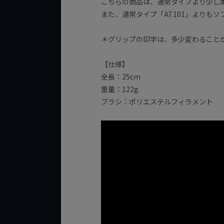
こちらの商品は、通常タイプより少し
また、通常タイプ「AT101」よりもソ
＊グリップの印字は、多少変わること
【仕様】
全長：25cm
重量：122g
ブラシ：ポリエステルフィラメント