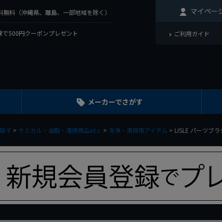
マイペー
で送料無料（沖縄県、離島、一部地域を除く）
で500円クーポンプレゼント
ご利用ガイド
メーカーでさがす
探す
ケミカル・油脂・清掃用品e.t.c.
洗浄・清掃用アイテム
LISLE パーツブラ