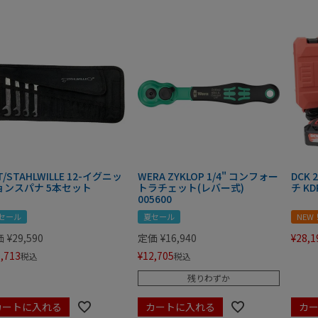
T/STAHLWILLE 12-イグニッ
WERA ZYKLOP 1/4" コンフォー
DCK
ョンスパナ 5本セット
トラチェット(レバー式)
チ KD
005600
セール
夏セール
NEW
価
¥
29,590
定価
¥
16,940
¥
28,1
,713
¥
12,705
税込
税込
残りわずか
カートに入れる
カートに入れる
カ