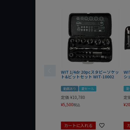
WIT 1/4dr 20pcスタビーソケッ
WI
ト&ビットセット WIT-10002
シ
動画あり
夏セール
夏
定価
¥
10,780
定
¥
5,500
¥
20
税込
カートに入れる