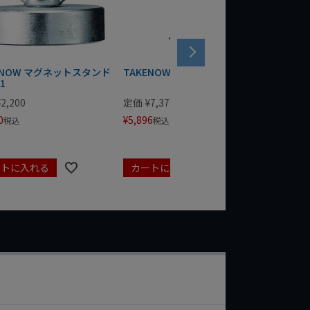
ENOW マグネットスタンド
TAKENOW 三脚スタンド TD01
TAKEN
1
¥
2,200
定価
¥
7,370
定価
¥
9,
0
¥
5,896
¥
7,216
税込
税込
ートに入れる
カートに入れる
カート