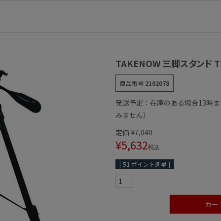
TAKENOW 三脚スタンド T
商品番号
2102078
発送予定：在庫のある場合13時
みません）
定価
¥
7,040
¥
5,632
税込
[
51
ポイント進呈 ]
カー