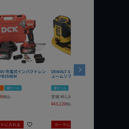
 20V 充電式インパクトレン
DEWALT GRABO 18V電動バキ
WIT/ST
PB358EM
ュームリフター DCE590N-XJ
ンチ 75
！
夏セール
夏セール
夏セール
99
定価
¥
61,600
定価
¥
24
税込
¥
43,120
¥
17,479
税込
ートに入れる
カートに入れる
カート