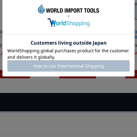
KENOW LYCOLOR3 ワークラ
TAKENOW WL4025用バッテリ
TAK
セット FS03
ー PJ1010
MAG0
価
¥
74,800
定価
¥
13,860
定価
,840
¥
11,088
¥
1,76
税込
税込
カートに入れる
カートに入れる
カ