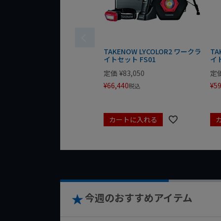
TAKENOW LYCOLOR2 ワークラ
TA
イトセット FS01
イト
定価
¥
83,050
定
¥
66,440
¥
59
税込
カートに入れる
今週のおすすめアイテム