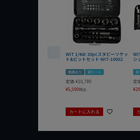
WIT 1/4dr 20pcスタビーソケッ
WI
ト&ビットセット WIT-10002
シ
動画あり
夏セール
夏
定価
¥
10,780
定
¥
5,500
¥
20
税込
カートに入れる