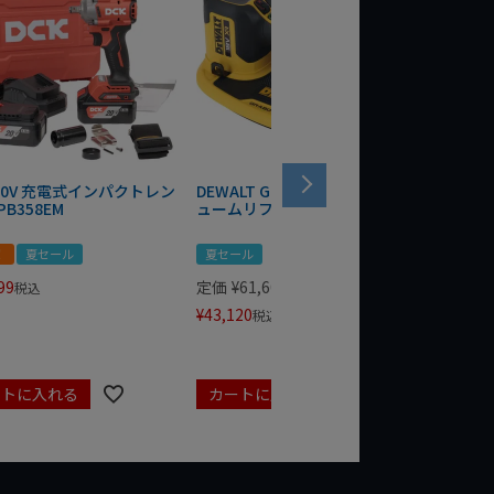
 20V 充電式インパクトレン
DEWALT GRABO 18V電動バキ
WIT/ST
PB358EM
ュームリフター DCE590N-XJ
ンチ 75
！
夏セール
夏セール
夏セール
99
定価
¥
61,600
定価
¥
24
税込
¥
43,120
¥
17,479
税込
ートに入れる
カートに入れる
カート