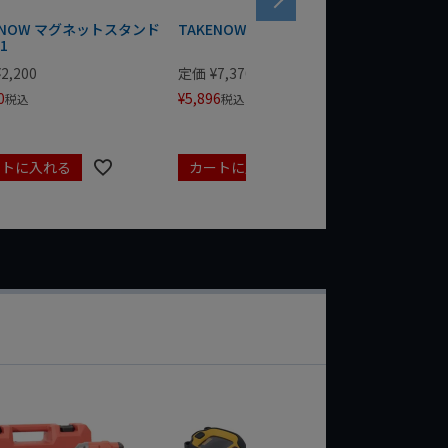
ENOW マグネットスタンド
TAKENOW 三脚スタンド TD01
TAKEN
1
¥
2,200
定価
¥
7,370
定価
¥
9,
0
¥
5,896
¥
7,216
税込
税込
ートに入れる
カートに入れる
カート