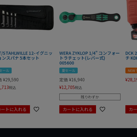
T/STAHLWILLE 12-イグニッ
WERA ZYKLOP 1/4" コンフォー
DCK
ョンスパナ 5本セット
トラチェット(レバー式)
チ KD
005600
セール
夏セール
NEW
価
¥
29,590
定価
¥
16,940
¥
28,1
,713
¥
12,705
税込
税込
残りわずか
カートに入れる
カートに入れる
カ