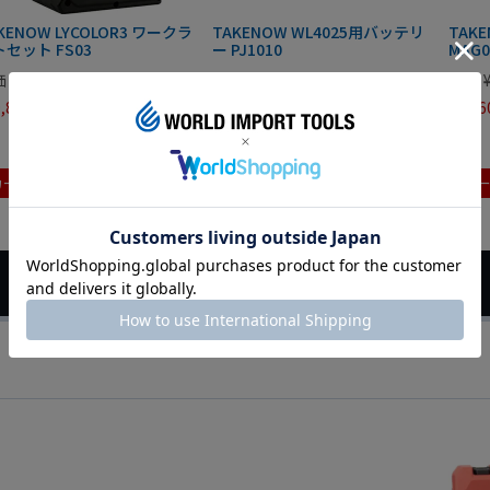
KENOW LYCOLOR3 ワークラ
TAKENOW WL4025用バッテリ
TAK
セット FS03
ー PJ1010
MAG0
価
¥
74,800
定価
¥
13,860
定価
,840
¥
11,088
¥
1,76
税込
税込
カートに入れる
カートに入れる
カ