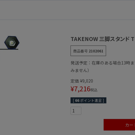
TAKENOW 三脚スタンド T
商品番号
2102061
発送予定：在庫のある場合13時
みません）
定価
¥
9,020
¥
7,216
税込
[
66
ポイント進呈 ]
カー