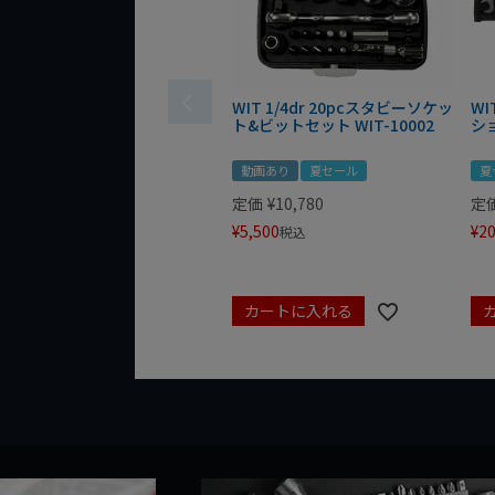
WIT 1/4dr 20pcスタビーソケッ
WI
ト&ビットセット WIT-10002
シ
動画あり
夏セール
夏
定価
¥
10,780
定
¥
5,500
¥
20
税込
カートに入れる