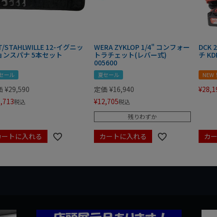
T/STAHLWILLE 12-イグニッ
WERA ZYKLOP 1/4" コンフォー
DCK
ョンスパナ 5本セット
トラチェット(レバー式)
チ KD
005600
セール
夏セール
NEW
価
¥
29,590
定価
¥
16,940
¥
28,1
,713
¥
12,705
税込
税込
残りわずか
カートに入れる
カートに入れる
カ