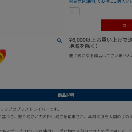
会員登録(無料)でお得にご購入い
カー
¥6,000以上お買い上げ
地域を除く）
他に気になる商品はございません
¥1,000以下の商品
¥1,000
商品説明
グリップのプラスドライバーです。
に基づき、握り易さと力の掛け易さを追求され、素材硬度を人間の手の
のあるポリプロピレンを使用し、手に触れる部分には人の手に優しく、