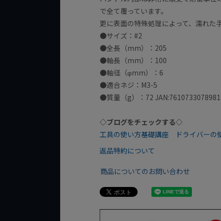
で全て覆っています。
更に表面の特殊処理によって、濡れた
●サイズ：#2
●全長（mm）：205
●軸長（mm）：100
●軸径（φmm）：6
●適合ネジ：M3-5
●質量（g）：72 JAN:7610733078981
◇ブログをチェックする◇
工具の使い方基礎講座 ドライバーの
返品特約について
商品についてのお問い合わせ