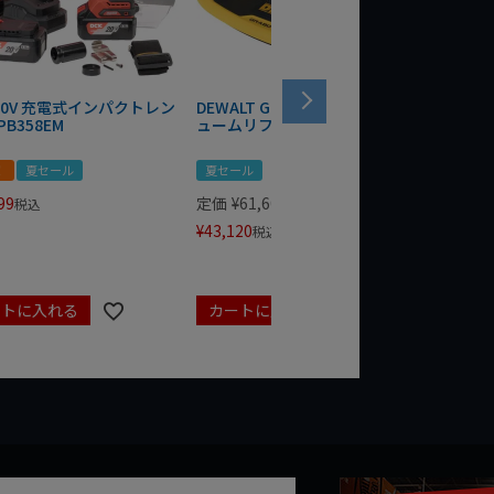
 20V 充電式インパクトレン
DEWALT GRABO 18V電動バキ
WIT/ST
PB358EM
ュームリフター DCE590N-XJ
ンチ 75
！
夏セール
夏セール
夏セール
99
定価
¥
61,600
定価
¥
24
税込
¥
43,120
¥
17,479
税込
ートに入れる
カートに入れる
カート