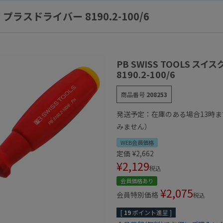
 プラスドライバー 8190.2-100/6
PB SWISS TOOLS ス
8190.2-100/6
商品番号
208253
発送予定：在庫のある場合13時
みません）
WEB会員価格
定価
¥
2,662
¥
2,129
税込
会員価格あり
¥
2,075
会員特別価格
税込
[
19
ポイント進呈 ]