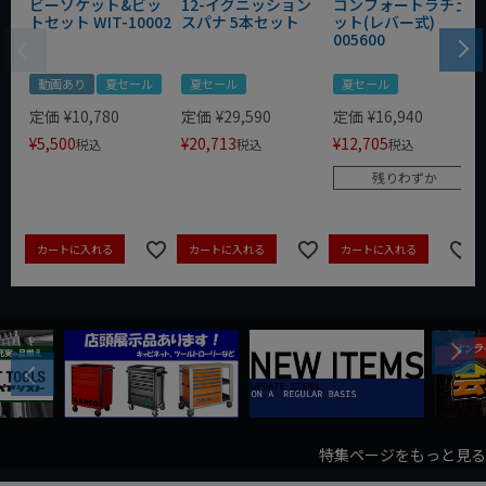
ビーソケット&ビッ
12-イグニッション
コンフォートラチェ
トセット WIT-10002
スパナ 5本セット
ット(レバー式)
005600
動画あり
夏セール
夏セール
夏セール
定価
¥
10,780
定価
¥
29,590
定価
¥
16,940
¥
5,500
¥
20,713
¥
12,705
税込
税込
税込
残りわずか
カートに入れる
カートに入れる
カートに入れる
Next
Previous
特集ページをもっと見る