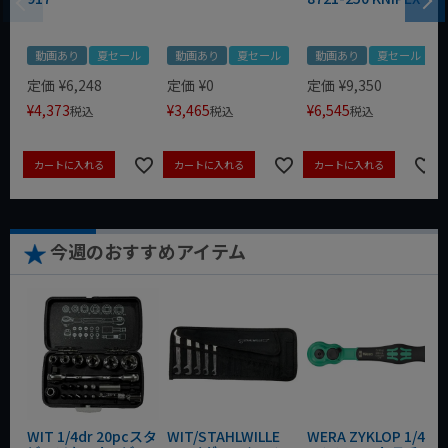
動画あり
夏セール
動画あり
夏セール
動画あり
夏セール
定価
¥
6,248
定価
¥
0
定価
¥
9,350
¥
4,373
¥
3,465
¥
6,545
税込
税込
税込
カートに入れる
カートに入れる
カートに入れる
今週のおすすめアイテム
WIT 1/4dr 20pcスタ
WIT/STAHLWILLE
WERA ZYKLOP 1/4"