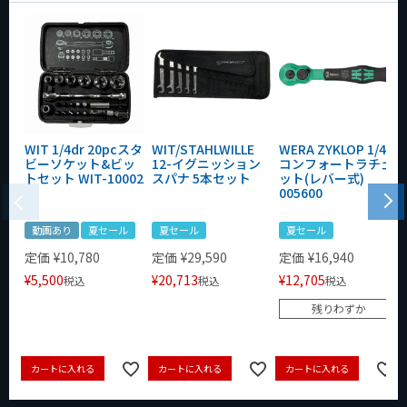
WIT 1/4dr 20pcスタ
WIT/STAHLWILLE
WERA ZYKLOP 1/4"
ビーソケット&ビッ
12-イグニッション
コンフォートラチェ
トセット WIT-10002
スパナ 5本セット
ット(レバー式)
005600
動画あり
夏セール
夏セール
夏セール
定価
¥
10,780
定価
¥
29,590
定価
¥
16,940
¥
5,500
¥
20,713
¥
12,705
税込
税込
税込
残りわずか
カートに入れる
カートに入れる
カートに入れる