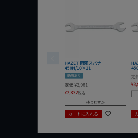
HAZET 両頭スパナ
HA
450N/10×11
45
動画あり
定
¥
3,
定価
¥
2,981
¥
2,832
税込
残りわずか
カートに入れる