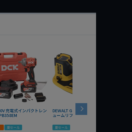
 20V 充電式インパクトレン
DEWALT GRABO 18V電動バキ
WIT/ST
PB358EM
ュームリフター DCE590N-XJ
ンチ 75
！
夏セール
夏セール
夏セール