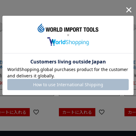
ZET 両頭スパナ
HAZET 両頭スパナ
HAZ
0N/10×13
450N/12×13
450N
価
¥
4,114
定価
¥
3,036
定価
908
¥
2,884
¥
4,01
税込
税込
残りわずか
残りわずか
カートに入れる
カートに入れる
カ