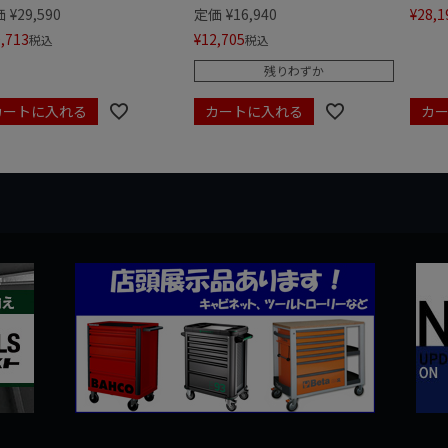
価
¥
29,590
定価
¥
16,940
¥
28,1
,713
¥
12,705
税込
税込
残りわずか
カートに入れる
カートに入れる
カ