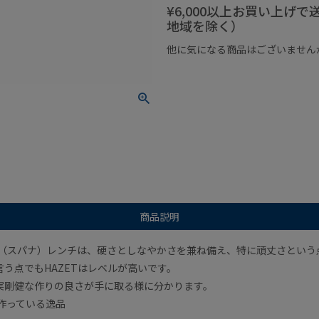
¥6,000以上お買い上げ
地域を除く）
他に気になる商品はございません
¥1,000以下の商品
¥1,000
商品説明
ド（スパナ）レンチは、硬さとしなやかさを兼ね備え、特に頑丈さとい
う点でもHAZETはレベルが高いです。
実剛健な作りの良さが手に取る様に分かります。
って作っている逸品