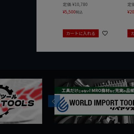
定価
¥
10,780
定
¥
5,500
¥
20
税込
カートに入れる
Previous