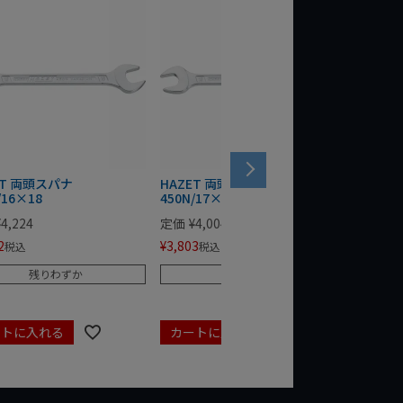
ET 両頭スパナ
HAZET 両頭スパナ
HAZET
/16×18
450N/17×19
¥
4,224
定価
¥
4,004
定価
¥
2,
2
¥
3,803
¥
2,612
税込
税込
残りわずか
残りわずか
ートに入れる
カートに入れる
カート