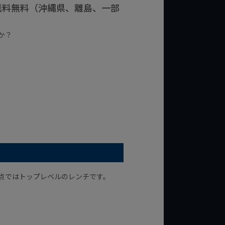
で送料無料（沖縄県、離島、一部
か？
台の商品
¥2,000台の商品
う点ではトップレベルのレンチです。