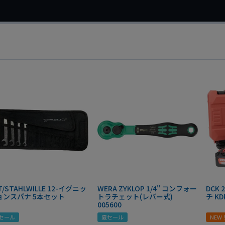
T/STAHLWILLE 12-イグニッ
WERA ZYKLOP 1/4" コンフォー
DCK
ョンスパナ 5本セット
トラチェット(レバー式)
チ KD
005600
セール
夏セール
NEW