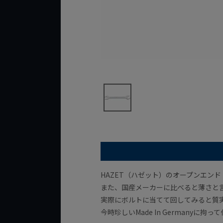
HAZET（ハゼット）のオープンエン
また、国産メーカーに比べると薄さと言
実際にボルトに当てて回してみると質
今時珍しいMade In Germanyに拘