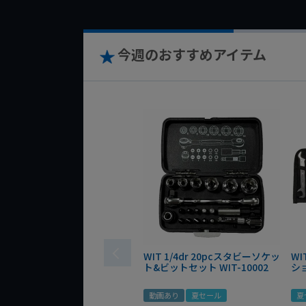
今週のおすすめアイテム
WIT 1/4dr 20pcスタビーソケッ
WI
ト&ビットセット WIT-10002
シ
動画あり
夏セール
夏