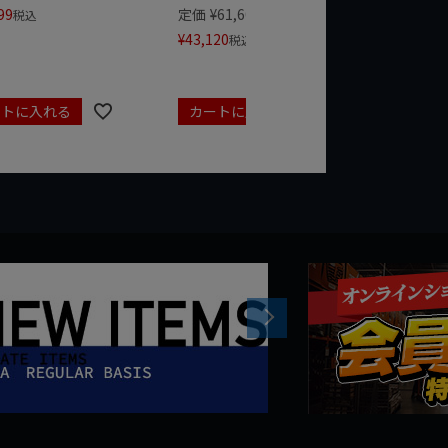
99
定価
¥
61,600
定価
¥
24
税込
¥
43,120
¥
17,479
税込
ートに入れる
カートに入れる
カート
Next