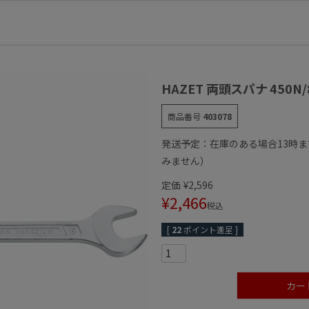
HAZET 両頭スパナ 450N/
商品番号
403078
発送予定：在庫のある場合13時
みません）
定価
¥
2,596
¥
2,466
税込
[
22
ポイント進呈 ]
カー