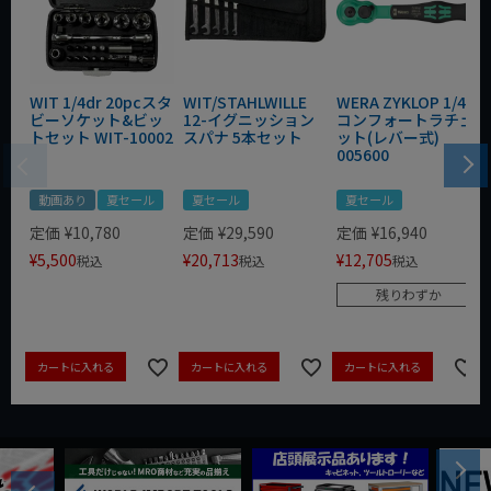
WIT 1/4dr 20pcスタ
WIT/STAHLWILLE
WERA ZYKLOP 1/4"
ビーソケット&ビッ
12-イグニッション
コンフォートラチェ
トセット WIT-10002
スパナ 5本セット
ット(レバー式)
005600
動画あり
夏セール
夏セール
夏セール
定価
¥
10,780
定価
¥
29,590
定価
¥
16,940
¥
5,500
¥
20,713
¥
12,705
税込
税込
税込
残りわずか
カートに入れる
カートに入れる
カートに入れる
Next