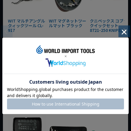
WIT マルチアングル
WIT マグネットツー
クニペックス コブラ
クィックツール CL-
ルマット ブラック
クイックセット
917
8721-250 KNIPEX
動画あり
夏セール
動画あり
夏セール
動画あり
夏セール
定価
¥
6,248
定価
¥
0
定価
¥
9,350
¥
4,373
¥
3,465
¥
6,545
税込
税込
税込
カートに入れる
カートに入れる
カートに入れる
今週のおすすめアイテム