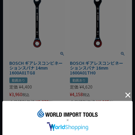
BOSCH ギアレスコンビネー
BOSCH ギアレスコンビネー
ションスパナ 14mm
ションスパナ 16mm
1600A01TG8
1600A01TH0
動画あり
動画あり
定価
¥
4,400
定価
¥
4,620
¥
3,960
¥
4,158
税込
税込
会員特別価格
¥
3,872
会員特別価格
¥
4,065
税込
税込
カートに入れる
カートに入れる