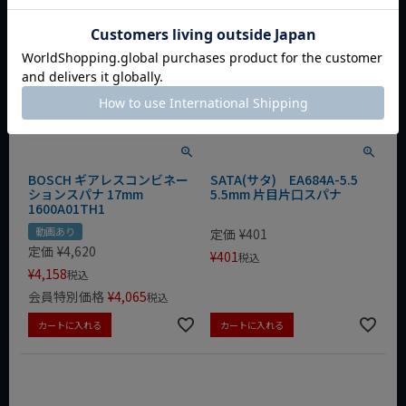
BOSCH ギアレスコンビネー
SATA(サタ) EA684A-5.5
ションスパナ 17mm
5.5mm 片目片口スパナ
1600A01TH1
動画あり
定価
¥
401
定価
¥
4,620
¥
401
税込
¥
4,158
税込
会員特別価格
¥
4,065
税込
カートに入れる
カートに入れる