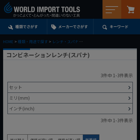
メニュー
種類でさがす
メーカーでさがす
キーワード
HOME
種類・用途で探す
レンチ・スパナ
コンビネーションレンチ(スパナ)
コンビネーションレンチ(スパナ)
3
件中
1
-
3
件表示
セット
ミリ(mm)
インチ(inch)
3
件中
1
-
3
件表示
並び替え
価格が安い順
価格が高い順
新着順