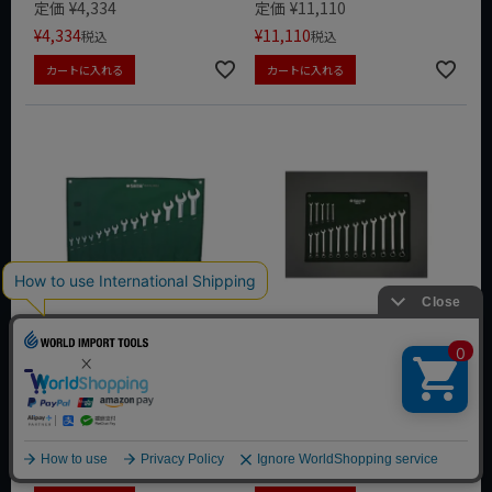
定価
¥
4,334
定価
¥
11,110
¥
4,334
¥
11,110
税込
税込
カートに入れる
カートに入れる
SATA(サタ) EA684AA-4
SATA(サタ) EA684AA-6
14本組 片目片口スパナセッ
17本組 片目片口スパナセッ
ト
ト
定価
¥
15,730
定価
¥
19,690
¥
15,730
¥
19,690
税込
税込