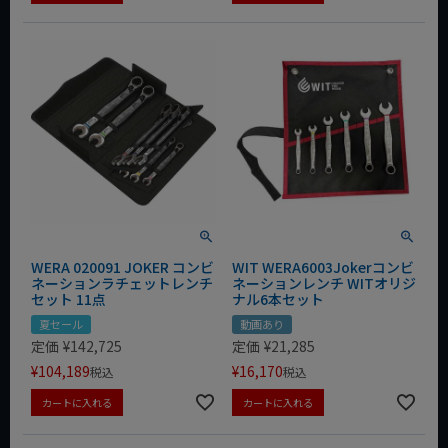
WERA 020091 JOKER コンビ
WIT WERA6003Jokerコンビ
ネーションラチェットレンチ
ネーションレンチ WITオリジ
セット 11点
ナル6本セット
夏セール
動画あり
定価
¥
142,725
定価
¥
21,285
¥
104,189
¥
16,170
税込
税込
カートに入れる
カートに入れる