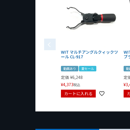
WIT マルチアングルクィックツ
W
ール CL-917
ブ
動画あり
夏セール
動
定価
¥
6,248
定
¥
4,373
¥
3,
税込
カートに入れる