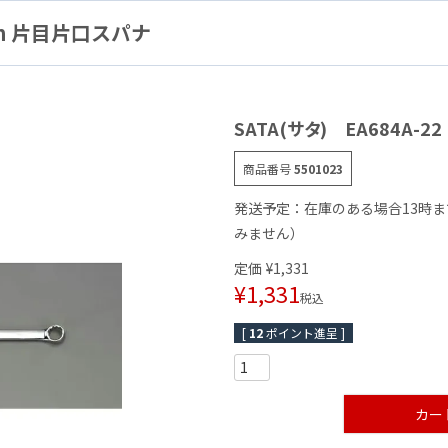
2mm 片目片口スパナ
SATA(サタ) EA684A-
商品番号
5501023
発送予定：在庫のある場合13時
みません）
定価
¥
1,331
¥
1,331
税込
[
12
ポイント進呈 ]
カー