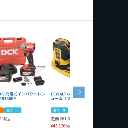
 20V 充電式インパクトレン
DEWALT GRABO 18V電動バキ
WIT/ST
PB358EM
ュームリフター DCE590N-XJ
ンチ 75
！
夏セール
夏セール
夏セール
99
定価
¥
61,600
定価
¥
24
税込
¥
43,120
¥
17,479
税込