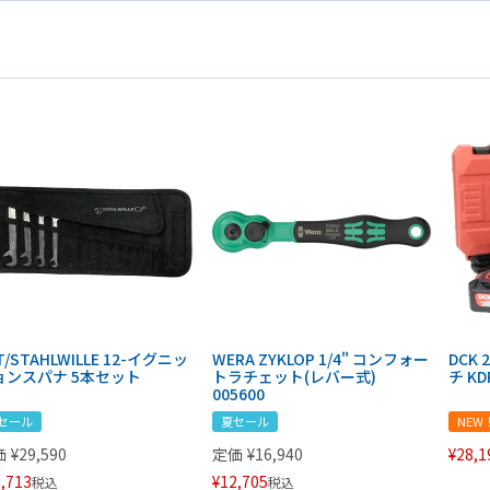
T/STAHLWILLE 12-イグニッ
WERA ZYKLOP 1/4" コンフォー
DCK
ョンスパナ 5本セット
トラチェット(レバー式)
チ KD
005600
セール
夏セール
NEW
価
¥
29,590
定価
¥
16,940
¥
28,1
,713
¥
12,705
税込
税込