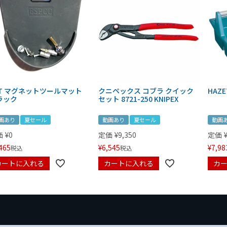
IT マグネットツールマット
クニペックス コブラ クイック
HAZE
ラック
セット 8721-250 KNIPEX
画あり
夏セール
動画あり
夏セール
動画
価
¥
0
定価
¥
9,350
定価
465
¥
6,545
¥
7,98
税込
税込
カートに入れる
カートに入れる
カ