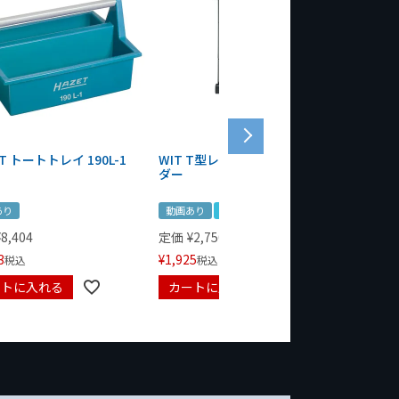
T トートトレイ 190L-1
WIT T型レンチマグネットホル
WERA
ダー
Bottle 
あり
動画あり
夏セール
定価
¥
1,
¥
1,485
¥
8,404
定価
¥
2,750
3
¥
1,925
税込
税込
ートに入れる
カートに入れる
カート