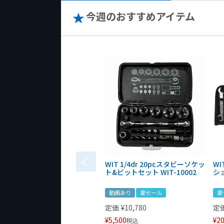
今週のおすすめアイテム
WIT 1/4dr 20pcスタビーソケッ
WI
ト&ビットセット WIT-10002
シ
動画あり
夏セール
夏
定価
¥
10,780
定
¥
5,500
¥
20
税込