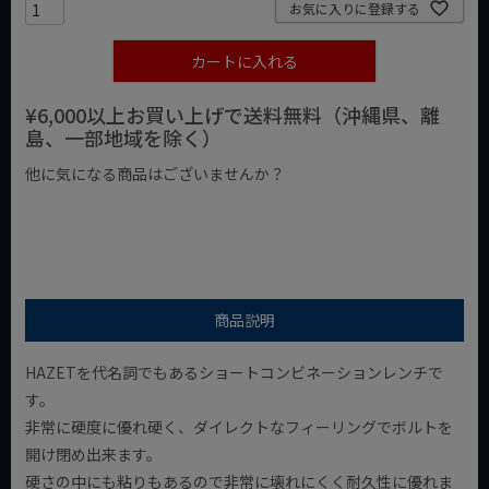
お気に入りに登録する
カートに入れる
¥6,000以上お買い上げで送料無料（沖縄県、離
島、一部地域を除く）
他に気になる商品はございませんか？
¥1,000以下の商品
¥1,000台の商品
¥2,000台の商品
商品説明
HAZETを代名詞でもあるショートコンビネーションレンチで
す。
非常に硬度に優れ硬く、ダイレクトなフィーリングでボルトを
開け閉め出来ます。
硬さの中にも粘りもあるので非常に壊れにくく耐久性に優れま