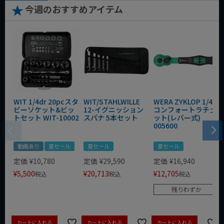
今週のおすすめアイテム
WIT 1/4dr 20pcスタ
WIT/STAHLWILLE
WERA ZYKLOP 1/4"
ビーソケット&ビッ
12-イグニッション
コンフォートラチェ
トセット WIT-10002
スパナ 5本セット
ット(レバー式)
005600
動画あり
夏セール
夏セール
夏セール
定価
¥
10,780
定価
¥
29,590
定価
¥
16,940
¥
5,500
¥
20,713
¥
12,705
税込
税込
税込
残りわずか
カートに入れる
カートに入れる
カートに入れる