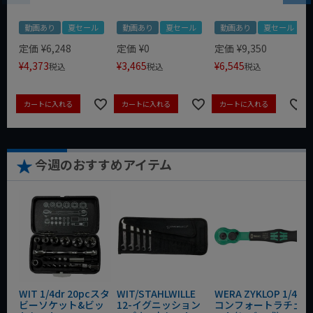
動画あり
夏セール
動画あり
夏セール
動画あり
夏セール
定価
¥
6,248
定価
¥
0
定価
¥
9,350
¥
4,373
¥
3,465
¥
6,545
税込
税込
税込
カートに入れる
カートに入れる
カートに入れる
今週のおすすめアイテム
WIT 1/4dr 20pcスタ
WIT/STAHLWILLE
WERA ZYKLOP 1/4"
ビーソケット&ビッ
12-イグニッション
コンフォートラチェ