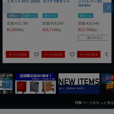
トセット WIT-10002
スパナ 5本セット
ット(レバー式)
005600
動画あり
夏セール
夏セール
夏セール
定価
¥
10,780
定価
¥
29,590
定価
¥
16,940
¥
5,500
¥
20,713
¥
12,705
税込
税込
税込
残りわずか
カートに入れる
カートに入れる
カートに入れる
Next
Previous
特集ページをもっと見る