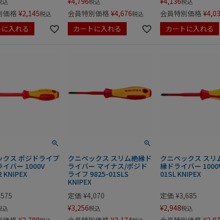
¥
4,796
¥
4,136
税込
税込
税込
別価格
¥
2,145
会員特別価格
¥
4,676
会員特別価格
¥
4,0
税込
税込
トに入れる
カートに入れる
カートに入れる
ックス ポジドライブ
クニペックス スリム絶縁ド
クニペックス スリ
イバー 1000V
ライバー マイナス/ポジド
縁ドライバー 1000V 
2 KNIPEX
ライフ 9825-01SLS
01SL KNIPEX
KNIPEX
,575
定価
¥
4,070
定価
¥
3,685
¥
3,256
¥
2,948
税込
税込
税込