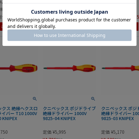
5,785
定価
¥
3,245
定価
¥
3,025
8
¥
2,596
¥
2,420
税込
税込
税込
別価格
¥
12,312
会員特別価格
¥
2,531
会員特別価格
¥
2,3
税込
税込
トに入れる
カートに入れる
カートに入れる
ックス 絶縁ヘクスロ
クニペックス ポジドライブ
クニペックス ポジ
バー T10 1000V
絶縁ドライバー 1000V
絶縁ドライバー 100
0 KNIPEX
9825-04 KNIPEX
9825-03 KNIPEX
,750
定価
¥
5,995
定価
¥
5,170