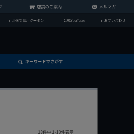
ジ
店舗のご案内
メルマガ
LINEで毎月クーポン
公式YouTube
お問い合わせ
キーワード
でさがす
13
件中
1
-
13
件表示