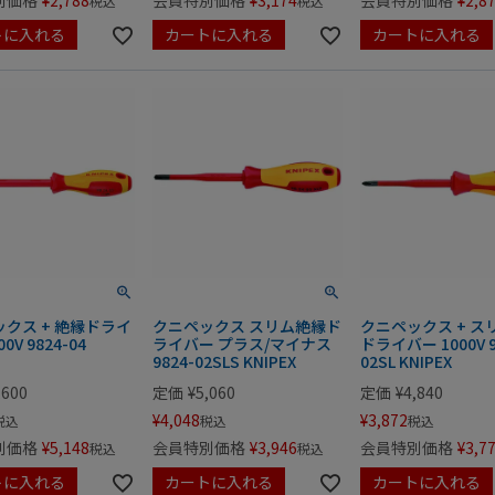
別価格
¥
2,788
会員特別価格
¥
3,174
会員特別価格
¥
2,8
税込
税込
トに入れる
カートに入れる
カートに入れる
クス + 絶縁ドライ
クニペックス スリム絶縁ド
クニペックス + ス
0V 9824-04
ライバー プラス/マイナス
ドライバー 1000V 9
9824-02SLS KNIPEX
02SL KNIPEX
,600
定価
¥
5,060
定価
¥
4,840
¥
4,048
¥
3,872
税込
税込
税込
別価格
¥
5,148
会員特別価格
¥
3,946
会員特別価格
¥
3,7
税込
税込
トに入れる
カートに入れる
カートに入れる