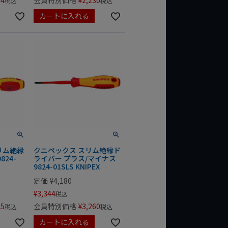
74
会員特別価格
¥
2,230
税込
税込
カートに入れる
リム絶縁
クニペックス スリム絶縁ド
824-
ライバー プラス/マイナス
9824-01SLS KNIPEX
定価
¥
4,180
¥
3,344
税込
75
会員特別価格
¥
3,260
税込
税込
カートに入れる