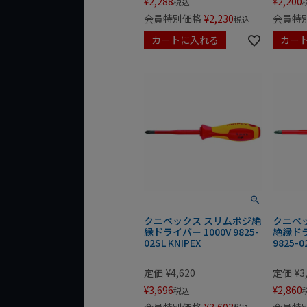
¥
2,288
¥
2,200
税込
会員特別価格
¥
2,230
会員特
税込
カートに入れる
カー
クニペックス スリムポジ絶
クニペ
縁ドライバー 1000V 9825-
絶縁ドラ
02SL KNIPEX
9825-0
定価
¥
4,620
定価
¥
3
¥
3,696
¥
2,860
税込