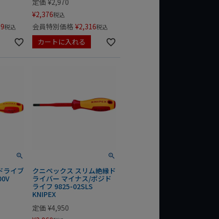
定価
¥
2,970
¥
2,376
税込
59
会員特別価格
¥
2,316
税込
税込
カートに入れる
ドライブ
クニペックス スリム絶縁ド
0V
ライバー マイナス/ポジド
ライフ 9825-02SLS
KNIPEX
定価
¥
4,950