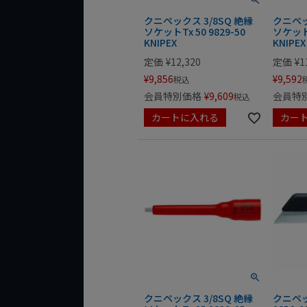
クニペックス 3/8SQ 絶縁
クニペッ
ソケットTx 50 9829-50
ソケットT
KNIPEX
KNIPEX
定価
¥
12,320
定価
¥
1
¥
9,856
¥
9,592
税込
会員特別価格
¥
9,609
会員特
税込
カートに入れる
カー
クニペックス 3/8SQ 絶縁
クニペッ