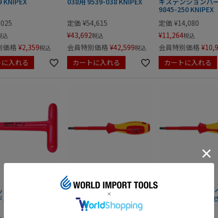
9 KNIPEX
038用 9539-038 KNIPEX
キステンションバー 
9845-250 KNIPEX
,025
定価
¥
54,615
定価
¥
14,080
¥
43,692
¥
11,264
税込
税込
税込
別価格
¥
2,359
会員特別価格
¥
42,599
会員特別価格
¥
10,
税込
税込
トに入れる
カートに入れる
カートに入れる
クス 3/8dr 絶縁Ｔ
クニペックス 絶縁ヘクスロ
クニペックス 絶縁
 1000V 9830
ーブドライバー T30 1000V
ーブドライバー T25 
9826-30 KNIPEX
9826-25 KNIPEX