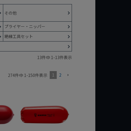
その他
プライヤー・ニッパー
絶縁工具セット
13
件中
1
-
13
件表示
1
2
274
件中
1
-
150
件表示