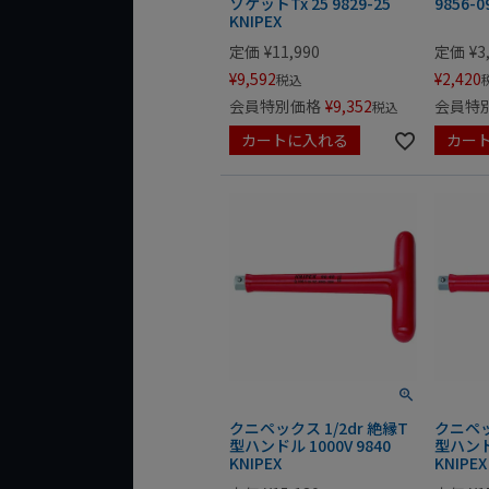
ソケットTx 25 9829-25
9856-0
KNIPEX
定価
¥
11,990
定価
¥
3
¥
9,592
¥
2,420
税込
会員特別価格
¥
9,352
会員特
税込
カートに入れる
カー
クニペックス 1/2dr 絶縁T
クニペッ
型ハンドル 1000V 9840
型ハンドル
KNIPEX
KNIPEX