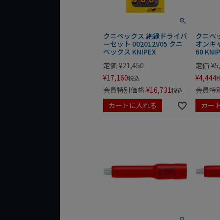
クニペックス 絶縁ドライバ
クニペ
ーセット 002012V05 クニ
オンキャッ
ペックス KNIPEX
60 KNI
定価
¥
21,450
定価
¥
5
¥
17,160
¥
4,444
税込
会員特別価格
¥
16,731
会員特
税込
カートに入れる
カー