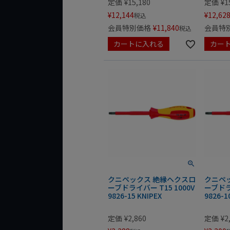
定価
¥
15,180
定価
¥
1
¥
12,144
¥
12,62
税込
会員特別価格
¥
11,840
会員特
税込
カートに入れる
カー
クニペックス 絶縁ヘクスロ
クニペ
ーブドライバー T15 1000V
ーブドライ
9826-15 KNIPEX
9826-1
定価
¥
2,860
定価
¥
2