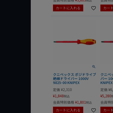
会員特別価格
¥
3,603
会員特
税込
カートに入れる
カー
クニペックス ポジドライブ
クニペッ
絶縁ドライバー 1000V
バー 100
9825-00 KNIPEX
KNIPEX
定価
¥
2,310
定価
¥
6
¥
1,848
¥
5,280
税込
会員特別価格
¥
1,801
会員特
税込
カートに入れる
カー