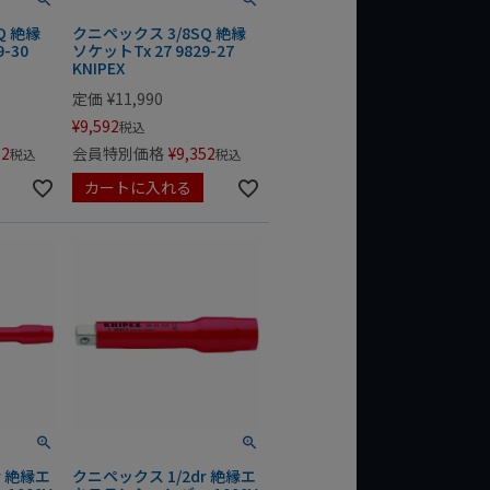
Q 絶縁
クニペックス 3/8SQ 絶縁
-30
ソケットTx 27 9829-27
KNIPEX
定価
¥
11,990
¥
9,592
税込
52
会員特別価格
¥
9,352
税込
税込
カートに入れる
r 絶縁エ
クニペックス 1/2dr 絶縁エ