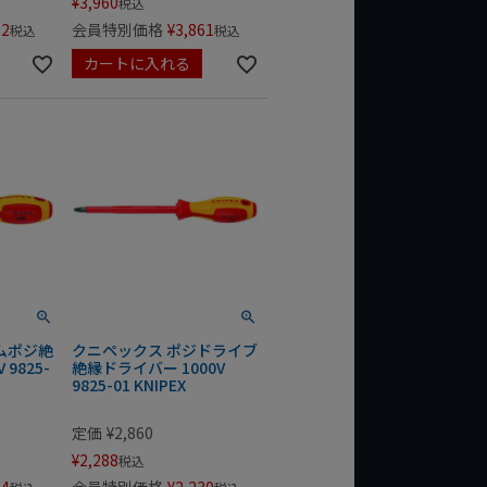
¥
3,960
税込
32
会員特別価格
¥
3,861
税込
税込
カートに入れる
ムポジ絶
クニペックス ポジドライブ
9825-
絶縁ドライバー 1000V
9825-01 KNIPEX
定価
¥
2,860
¥
2,288
税込