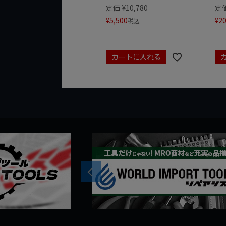
定価
¥
10,780
定
¥
5,500
¥
20
税込
カートに入れる
Previous