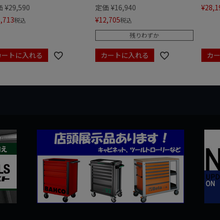
価
¥
29,590
定価
¥
16,940
¥
28,1
,713
¥
12,705
税込
税込
残りわずか
カートに入れる
カートに入れる
カ