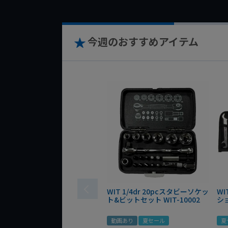
今週のおすすめアイテム
WIT 1/4dr 20pcスタビーソケッ
WI
ト&ビットセット WIT-10002
シ
動画あり
夏セール
夏