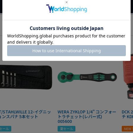
T/STAHLWILLE 12-イグニッ
WERA ZYKLOP 1/4" コンフォー
DCK
ョンスパナ 5本セット
トラチェット(レバー式)
チ KD
005600
セール
夏セール
NEW