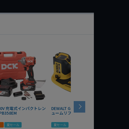
 20V 充電式インパクトレン
DEWALT GRABO 18V電動バキ
WIT/ST
PB358EM
ュームリフター DCE590N-XJ
ンチ 75
！
夏セール
夏セール
夏セール