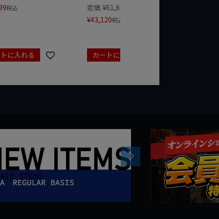
99
定価
¥
61,600
定価
¥
24
税込
¥
43,120
¥
17,479
税込
ートに入れる
カートに入れる
カート
Next