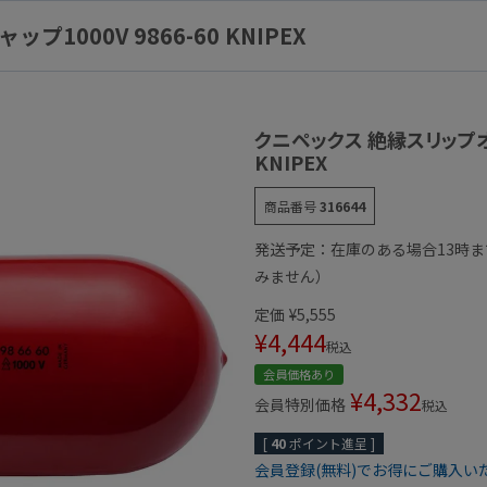
000V 9866-60 KNIPEX
クニペックス 絶縁スリップオン
KNIPEX
商品番号
316644
発送予定：在庫のある場合13時
みません）
定価
¥
5,555
¥
4,444
税込
会員価格あり
¥
4,332
会員特別価格
税込
[
40
ポイント進呈 ]
会員登録(無料)でお得にご購入い