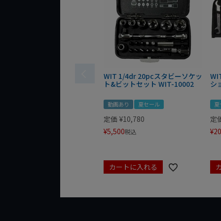
WIT 1/4dr 20pcスタビーソケッ
WI
ト&ビットセット WIT-10002
シ
動画あり
夏セール
夏
定価
¥
10,780
定
¥
5,500
¥
20
税込
カートに入れる