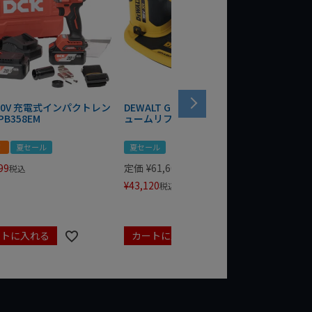
 20V 充電式インパクトレン
DEWALT GRABO 18V電動バキ
WIT/ST
PB358EM
ュームリフター DCE590N-XJ
ンチ 75
！
夏セール
夏セール
夏セール
99
定価
¥
61,600
定価
¥
24
税込
¥
43,120
¥
17,479
税込
ートに入れる
カートに入れる
カート