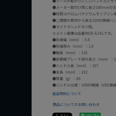
●ツールが転がりにくいハンドルデザ
●メーター取付け用に長さ180mmの
●材質はクロムバナジウムモリブジン
●二種類の素材から成る1000V絶縁
●マイナスヘッドネジ用。
※メイン画像は品番9820-6.5SLです。
●先端幅（mm）：5.5
●先端厚み（mm）：1.0
●軸長（mm）：125
●非絶縁ブレード部の長さ（mm）：1
●ハンドル長（mm）：107
●全長（mm）：232
●質量（g）：69
●ハンドル仕様：1000V絶縁（VDE絶縁テス
返品特約について
商品についてのお問い合わせ