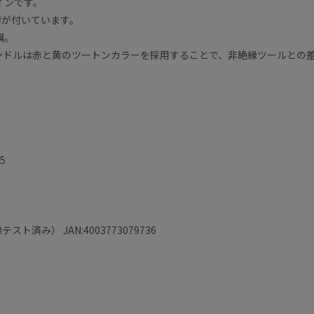
インです。
刃が付いています。
鋼。
ハンドルは赤と黄のツートンカラーを採用することで、非絶縁ツールとの
5
ト済み） JAN:4003773079736