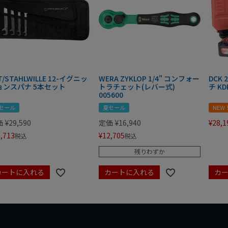
T/STAHLWILLE 12-イグニッ
WERA ZYKLOP 1/4" コンフォー
DCK
ョンスパナ 5本セット
トラチェット(レバー式)
チ KD
005600
セール
夏セール
NEW
価
¥
29,590
定価
¥
16,940
¥
28,1
,713
¥
12,705
税込
税込
残りわずか
カートに入れる
カートに入れる
カ