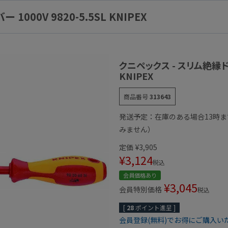
00V 9820-5.5SL KNIPEX
クニペックス - スリム絶縁ドライ
KNIPEX
商品番号
313643
発送予定：在庫のある場合13時
みません）
定価
¥
3,905
¥
3,124
税込
会員価格あり
¥
3,045
会員特別価格
税込
[
28
ポイント進呈 ]
会員登録(無料)でお得にご購入い