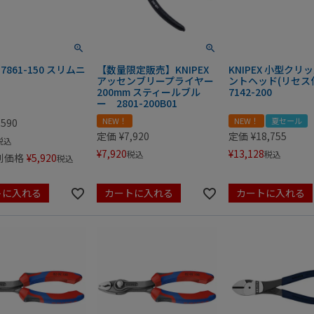
X 7861-150 スリムニ
【数量限定販売】KNIPEX
KNIPEX 小型クリ
アッセンブリープライヤー
ントヘッド(リセス
200mm スティールブル
7142-200
ー 2801-200B01
NEW！
NEW！
夏セール
,590
定価
¥
7,920
定価
¥
18,755
税込
¥
7,920
¥
13,128
税込
税込
別価格
¥
5,920
税込
トに入れる
カートに入れる
カートに入れる