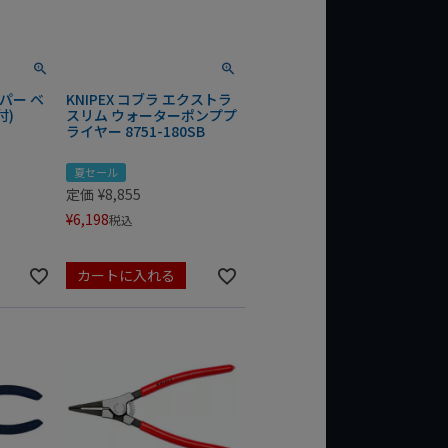
ッパー ベ
KNIPEX コブラ エクストラ
付)
スリム ウォーターポンププ
ライヤー 8751-180SB
夏セール
定価
¥
8,855
¥
6,198
税込
カートに入れる