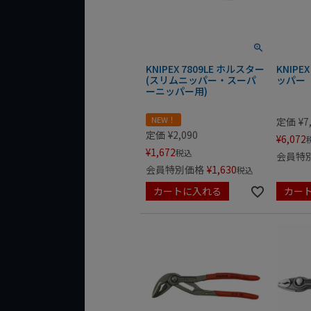
KNIPEX 7809LE ホルスター
KNIPE
(スリムニッパー・スーパ
ッパー
ーニッパー用)
NEW！
定価
¥
7
定価
¥
2,090
¥
6,072
¥
1,672
税込
会員特
会員特別価格
¥
1,630
税込
カートに入れる
カー