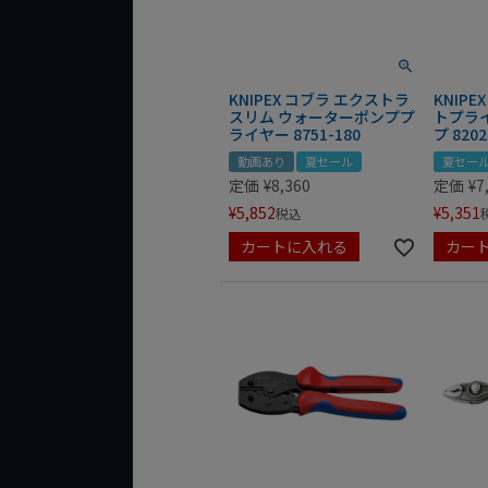
KNIPEX コブラ エクストラ
KNIP
スリム ウォーターポンププ
トプラ
ライヤー 8751-180
プ 8202
動画あり
夏セール
夏セー
定価
¥
8,360
定価
¥
7
¥
5,852
¥
5,351
税込
カートに入れる
カー