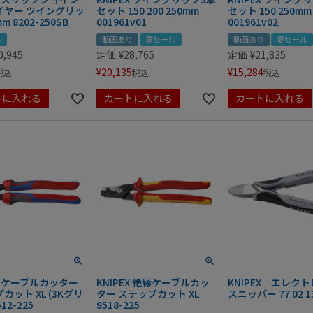
イヤー ツイングリッ
セット 150 200 250mm
セット 150 250mm
m 8202-250SB
001961v01
001961v02
ル
動画あり
夏セール
動画あり
夏セール
0,945
定価
¥
28,765
定価
¥
21,835
¥
20,135
¥
15,284
税込
税込
税込
トに入れる
カートに入れる
カートに入れる
EX ケーブルカッター
KNIPEX 絶縁ケーブルカッ
KNIPEX エレク
カット XL (3Kグリ
ター ステップカット XL
スニッパー 77 02 13
12-225
9518-225