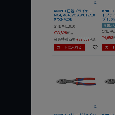
KNIPEX 圧着プライヤー
KNIP
MC4/MC4EVO AWG12/10
トプラ
9752-42SB
プ 150m
動画あ
定価
¥
41,910
定価
¥
6
¥
33,528
税込
¥
4,658
会員特別価格
¥
32,689
税込
カートに入れる
カー
KNIPEX スリップジョイン
KNIP