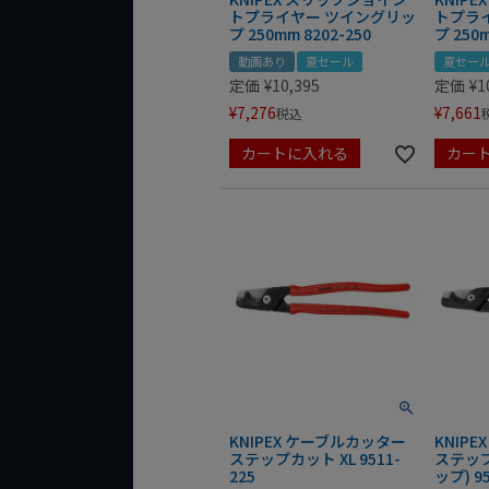
トプライヤー ツイングリッ
トプラ
プ 250mm 8202-250
プ 250m
動画あり
夏セール
夏セー
定価
¥
10,395
定価
¥
1
¥
7,276
¥
7,661
税込
カートに入れる
カー
KNIPEX ケーブルカッター
KNIP
ステップカット XL 9511-
ステップ
225
ップ) 95