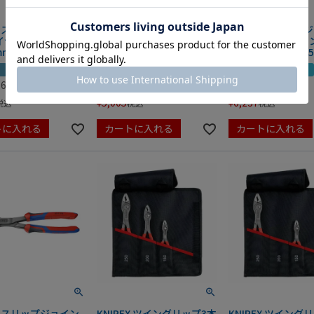
EX スリップジョイン
KNIPEX スリップジョイン
KNIPEX スリップ
イヤー ツイングリッ
トプライヤー ツイングリッ
トプライヤー ツイ
m 8201-150
プ 150mm 8201-150SB
プ 250mm 8201-25
り
夏セール
夏セール
動画あり
夏セール
,655
定価
¥
7,150
定価
¥
8,910
¥
5,005
¥
6,237
税込
税込
税込
トに入れる
カートに入れる
カートに入れる
EX スリップジョイン
KNIPEX ツイングリップ3本
KNIPEX ツイング