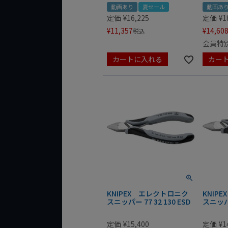
動画あり
夏セール
動画あ
定価
¥
16,225
定価
¥
1
¥
11,357
¥
14,60
税込
会員特
カートに入れる
カー
KNIPEX エレクトロニク
KNIP
スニッパー 77 32 130 ESD
スニッパー
定価
¥
15,400
定価
¥
1