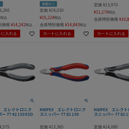
り
動画あり
定価
¥
13,970
8,260
定価
¥
19,030
¥
11,176
税込
8
¥
15,224
税込
税込
会員特別価格
¥
10,
別価格
¥
14,242
会員特別価格
¥
14,843
税込
税込
トに入れる
カートに入れる
カートに入れる
EX エレクトロニク
KNIPEX エレクトロニク
KNIPEX エレク
 77 42 130 ESD
スニッパー 77 82 130
スニッパー 77 82 13
4,575
定価
¥
13,365
定価
¥
14,080