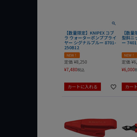
【数量限定】KNIPEX コブ
【数量限
ラ ウォーターポンププライ
型斜ニ
ヤー シグナルブルー 8701-
ー 7401
250B12
NEW！
NEW！
定価
¥
8,250
定価
¥
6
¥
7,480
¥
6,000
税込
カートに入れる
カー