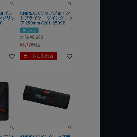
ジョイン
KNIPEX スリップジョイン
ングリッ
トプライヤー ツイングリッ
0
プ 250mm 8201-250SB
夏セール
定価
¥
9,680
¥
6,776
税込
カートに入れる
リップ2本
KNIPEX ツイングリップ用