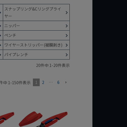
スナップリング&Cリングプライ
ヤー
ニッパー
ペンチ
ワイヤーストリッパー(被膜剥き)
パイプレンチ
20
件中
1
-
20
件表示
1
2
…
6
件中
1
-
150
件表示