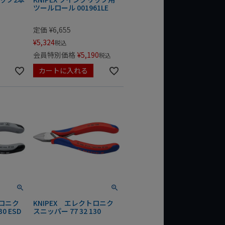
ツールロール 001961LE
定価
¥
6,655
¥
5,324
税込
会員特別価格
¥
5,190
税込
カートに入れる
トロニク
KNIPEX エレクトロニク
0 ESD
スニッパー 77 32 130