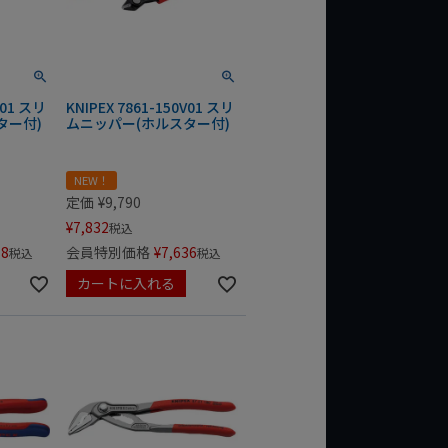
V01 スリ
KNIPEX 7861-150V01 スリ
ター付)
ムニッパー(ホルスター付)
NEW！
定価
¥
9,790
¥
7,832
税込
78
会員特別価格
¥
7,636
税込
税込
カートに入れる