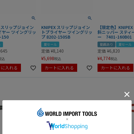
EX スリップジョイン
KNIPEX スリップジョイン
【限定色】KNIPEX
イヤー ツイングリッ
トプライヤー ツイングリッ
斜ニッパー スティ
-150
プ 8202-150SB
ー 7401-160B01
ル
夏セール
動画あり
夏セール
,645
定価
¥
8,140
定価
¥
6,820
¥
5,698
¥
4,774
税込
税込
税込
トに入れる
カートに入れる
カートに入れる