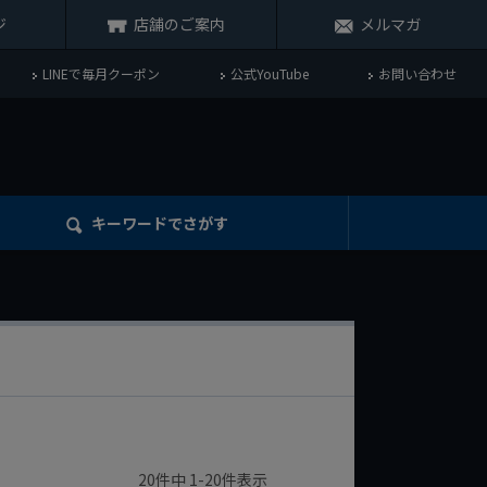
ジ
店舗のご案内
メルマガ
LINEで毎月クーポン
公式YouTube
お問い合わせ
キーワード
でさがす
20
件中
1
-
20
件表示