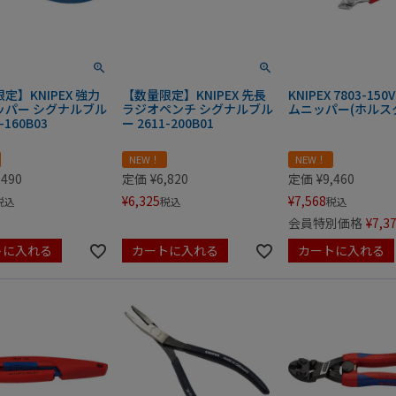
定】KNIPEX 強力
【数量限定】KNIPEX 先長
KNIPEX 7803-150
ッパー シグナルブル
ラジオペンチ シグナルブル
ムニッパー(ホルス
-160B03
ー 2611-200B01
NEW！
NEW！
,490
定価
¥
6,820
定価
¥
9,460
¥
6,325
¥
7,568
税込
税込
税込
会員特別価格
¥
7,3
トに入れる
カートに入れる
カートに入れる