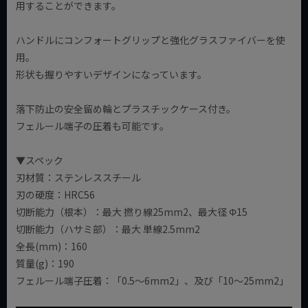
用することができます。
ハンドルにコンフォートグリップと強化グラスファイバーを使
用。
形状も握りやすいデザインになっています。
落下防止の安全留め輪とプラスチックケース付き。
フェルール端子の圧着も可能です。
▼スペック
刃材質：ステンレススチール
刃の硬度：HRC56
切断能力（根本）：最大 撚り線25mm2、最大径 Φ15
切断能力（ハサミ部）：最大 単線2.5mm2
全長(mm)：160
質量(g)：190
フェルール端子圧着：「0.5～6mm2」、及び「10～25mm2」