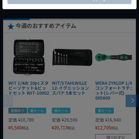
今週のおすすめアイテム
WIT 1/4dr 20pcスタ
WIT/STAHLWILLE
WERA ZYKLOP 1/4"
ビーソケット&ビッ
12-イグニッション
コンフォートラチェ
トセット WIT-10002
スパナ 5本セット
ット(レバー式)
005600
動画あり
夏セール
夏セール
夏セール
定価
¥
10,780
定価
¥
29,590
定価
¥
16,940
¥
5,500
¥
20,713
¥
12,705
税込
税込
税込
残りわずか