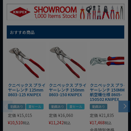
おすすめ商品
クニペックス プライ
クニペックス プライ
クニペックス プライ
ヤーレンチ 125mm
ヤーレンチ 150mm
ヤーレンチ 150MM
8603-125 KNIPEX
8603-150 KNIPEX
航空機仕様 8605-
150S02 KNIPEX
動画あり
夏セール
動画あり
夏セール
動画あり
定価
¥
15,015
定価
¥
16,060
定価
¥
21,835
¥
10,510
¥
11,242
¥
17,468
税込
税込
税込
会員特別価格