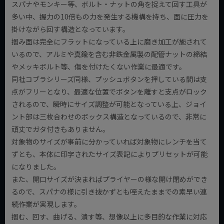
スパナやモンキー等、ボルト・ナットの角を捉えて回す工具が
多い中、握力の10倍もの力を発生する機構を持ち、面に圧力を
掛けながら回す構造となっています。
掴み面は完全にフラットになっている上に磨き加工が施されて
いるので、アルミや真鍮を含む非鉄金属製の配管ナットの締結
やメッキボルト等、傷を付けたくない作業に最適です。
同社コブラシリーズ同様、プッシュボタンを押している間は支
点がフリーとなり、最適な位置でボタンを離すと支点がロック
されるので、瞬時にサイズ調整が可能となっている上、ジョイ
ント部は三枚合わせのボックス構造となっているので、非常に
頑丈でガタ付きもありません。
対象物のサイズが事前に分かっていれば対象物にレンチを当て
ずとも、本体に印字されたサイズ表記によりプリセットが可能
になりました。
また、開口サイズが決まればプライヤーの様な開け閉めができ
るので、スパナの様に引き抜かずとも咥えたままでの素早い連
続作業が実現します。
掴む、回す、曲げる、潰す等、想像以上に多目的な作業に対応