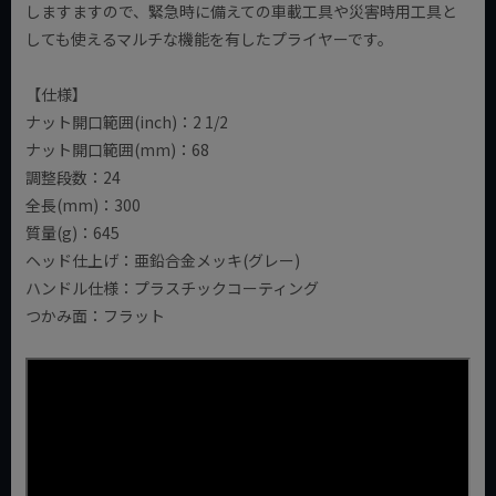
しますますので、緊急時に備えての車載工具や災害時用工具と
しても使えるマルチな機能を有したプライヤーです。
【仕様】
ナット開口範囲(inch)：2 1/2
ナット開口範囲(mm)：68
調整段数：24
全長(mm)：300
質量(g)：645
ヘッド仕上げ：亜鉛合金メッキ(グレー)
ハンドル仕様：プラスチックコーティング
つかみ面：フラット