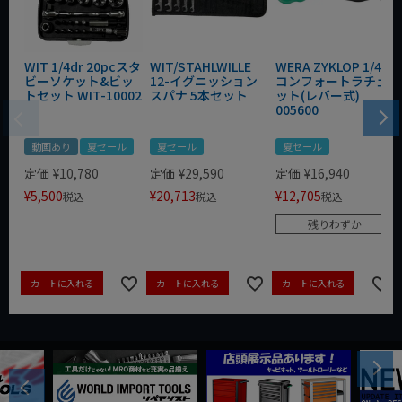
WIT 1/4dr 20pcスタ
WIT/STAHLWILLE
WERA ZYKLOP 1/4"
ビーソケット&ビッ
12-イグニッション
コンフォートラチェ
トセット WIT-10002
スパナ 5本セット
ット(レバー式)
005600
動画あり
夏セール
夏セール
夏セール
定価
¥
10,780
定価
¥
29,590
定価
¥
16,940
¥
5,500
¥
20,713
¥
12,705
税込
税込
税込
残りわずか
カートに入れる
カートに入れる
カートに入れる
Next
Previous