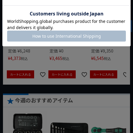
WIT マルチアングル
WIT マグネットツー
クニペックス コブラ
クィックツール CL-
ルマット ブラック
クイックセット
917
8721-250 KNIPEX
動画あり
夏セール
動画あり
夏セール
動画あり
夏セール
定価
¥
6,248
定価
¥
0
定価
¥
9,350
¥
4,373
¥
3,465
¥
6,545
税込
税込
税込
カートに入れる
カートに入れる
カートに入れる
今週のおすすめアイテム