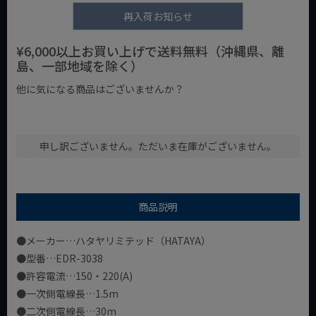
再入荷お知らせ
¥6,000以上お買い上げで送料無料（沖縄県、離
島、一部地域を除く）
他に気になる商品はございませんか？
¥1,000以下の商品
¥1,000台の商品
¥2,000台の商品
申し訳ございません。ただいま在庫がございません。
商品説明
●メーカー…ハタヤリミテッド（HATAYA）
●型番…EDR-3038
●許容電流…150・220(A)
●一次側電線長…1.5m
●二次側電線長…30m