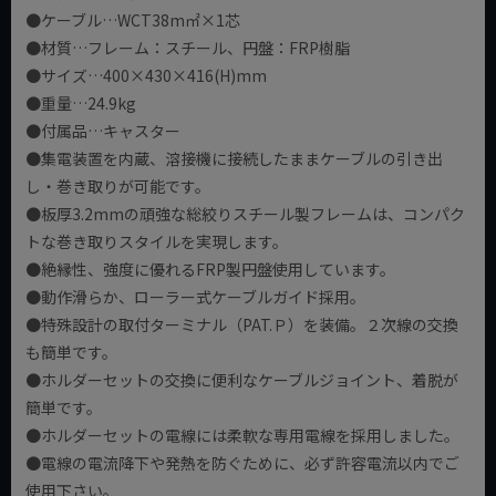
●ケーブル…WCT38m㎡×1芯
●材質…フレーム：スチール、円盤：FRP樹脂
●サイズ…400×430×416(H)mm
●重量…24.9kg
●付属品…キャスター
●集電装置を内蔵、溶接機に接続したままケーブルの引き出
し・巻き取りが可能です。
●板厚3.2mmの頑強な総絞りスチール製フレームは、コンパク
トな巻き取りスタイルを実現します。
●絶縁性、強度に優れるFRP製円盤使用しています。
●動作滑らか、ローラー式ケーブルガイド採用。
●特殊設計の取付ターミナル（PAT.Ｐ）を装備。２次線の交換
も簡単です。
●ホルダーセットの交換に便利なケーブルジョイント、着脱が
簡単です。
●ホルダーセットの電線には柔軟な専用電線を採用しました。
●電線の電流降下や発熱を防ぐために、必ず許容電流以内でご
使用下さい。