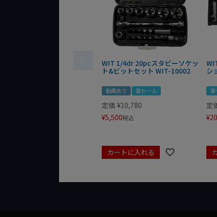
WIT 1/4dr 20pcスタビーソケッ
WI
ト&ビットセット WIT-10002
シ
動画あり
夏セール
夏
定価
¥
10,780
定
¥
5,500
¥
20
税込
カートに入れる