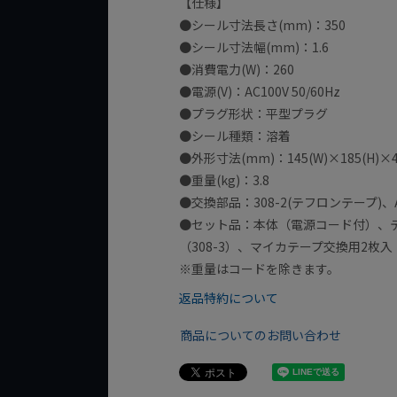
【仕様】
●シール寸法長さ(mm)：350
●シール寸法幅(mm)：1.6
●消費電力(W)：260
●電源(V)：AC100V 50/60Hz
●プラグ形状：平型プラグ
●シール種類：溶着
●外形寸法(mm)：145(W)×185(H)×42
●重量(kg)：3.8
●交換部品：308-2(テフロンテープ)、A1
●セット品：本体（電源コード付）、テフ
（308-3）、マイカテープ交換用2枚入（
※重量はコードを除きます。
返品特約について
商品についてのお問い合わせ