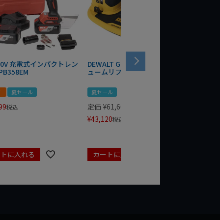
 20V 充電式インパクトレン
DEWALT GRABO 18V電動バキ
WIT/ST
PB358EM
ュームリフター DCE590N-XJ
ンチ 75
！
夏セール
夏セール
夏セール
99
定価
¥
61,600
定価
¥
24
税込
¥
43,120
¥
17,479
税込
ートに入れる
カートに入れる
カート