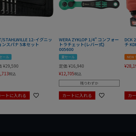
T/STAHLWILLE 12-イグニッ
WERA ZYKLOP 1/4" コンフォー
DCK
ョンスパナ 5本セット
トラチェット(レバー式)
チ KD
005600
セール
夏セール
NEW
価
¥
29,590
定価
¥
16,940
¥
28,1
,713
¥
12,705
税込
税込
残りわずか
カートに入れる
カートに入れる
カ