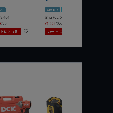
あり
動画あり
夏セール
定価
¥
1,
¥
1,485
¥
8,404
定価
¥
2,750
3
¥
1,925
税込
税込
ートに入れる
カートに入れる
カート