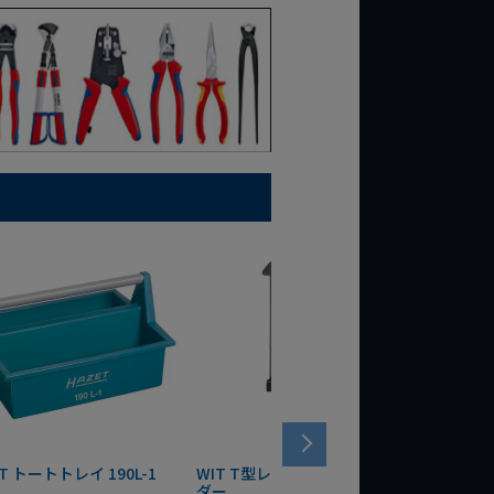
T トートトレイ 190L-1
WIT T型レンチマグネットホル
WERA
ダー
Bottle 