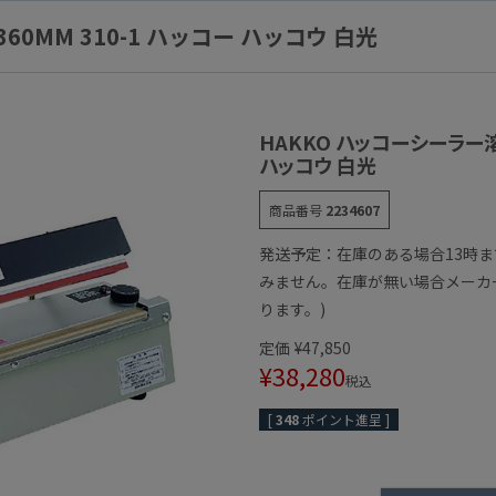
60MM 310-1 ハッコー ハッコウ 白光
HAKKO ハッコーシーラー溶着
ハッコウ 白光
商品番号
2234607
発送予定：在庫のある場合13時
みません。在庫が無い場合メーカ
ります。)
定価
¥
47,850
¥
38,280
税込
[
348
ポイント進呈 ]