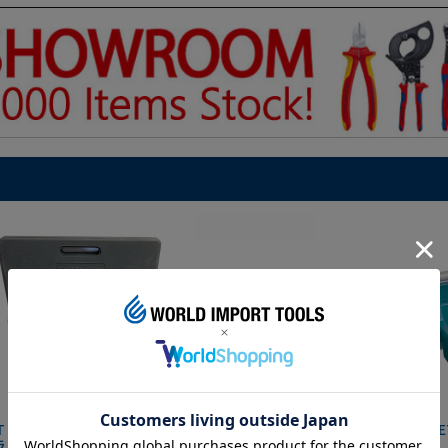
IT マグネットツールマット
クニペックス コブラ クイック
HAZE
ラック
セット 8721-250 KNIPEX