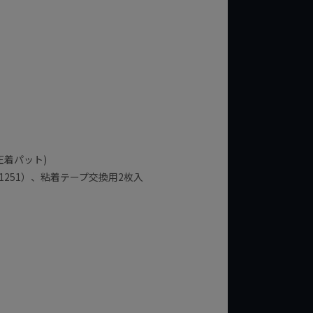
(圧着パット)
251）、粘着テープ交換用2枚入