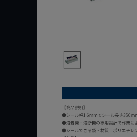
【商品説明】
●シール幅1.6mmでシール長さ350
●溶着機・溶断機の専用設計で作業に
●シールできる袋・材質：ポリエチレ