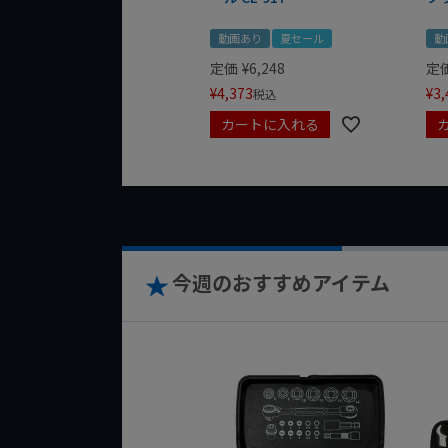
動画あり
夏セール
動
定価
¥
6,248
定
¥
4,373
¥
3,
税込
カートに入れる
今週のおすすめアイテム