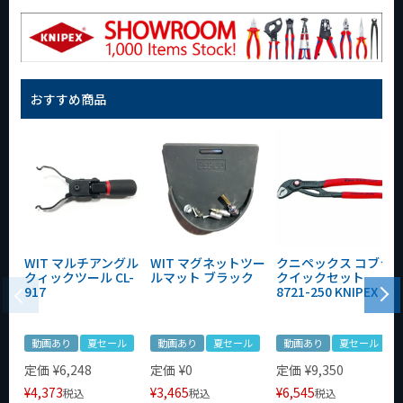
おすすめ商品
WIT マルチアングル
WIT マグネットツー
クニペックス コブラ
クィックツール CL-
ルマット ブラック
クイックセット
917
8721-250 KNIPEX
動画あり
夏セール
動画あり
夏セール
動画あり
夏セール
定価
¥
6,248
定価
¥
0
定価
¥
9,350
¥
4,373
¥
3,465
¥
6,545
税込
税込
税込