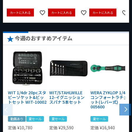
カートに入れる
カートに入れる
カートに入れる
今週のおすすめアイテム
WIT 1/4dr 20pcスタ
WIT/STAHLWILLE
WERA ZYKLOP 1/4"
ビーソケット&ビッ
12-イグニッション
コンフォートラチェ
トセット WIT-10002
スパナ 5本セット
ット(レバー式)
005600
動画あり
夏セール
夏セール
夏セール
定価
¥
10,780
定価
¥
29,590
定価
¥
16,940