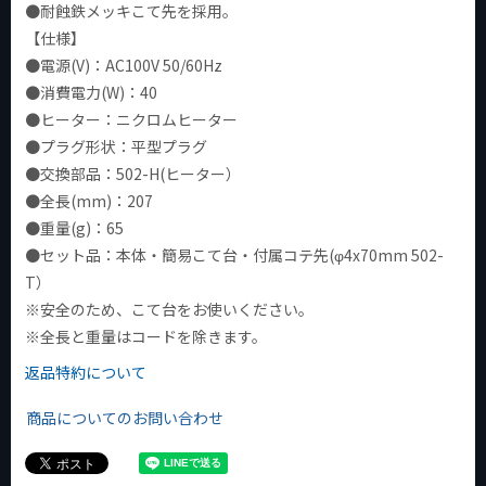
●耐蝕鉄メッキこて先を採用。
【仕様】
●電源(V)：AC100V 50/60Hz
●消費電力(W)：40
●ヒーター：ニクロムヒーター
●プラグ形状：平型プラグ
●交換部品：502-H(ヒーター）
●全長(mm)：207
●重量(g)：65
●セット品：本体・簡易こて台・付属コテ先(φ4x70mm 502-
T）
※安全のため、こて台をお使いください。
※全長と重量はコードを除きます。
返品特約について
商品についてのお問い合わせ