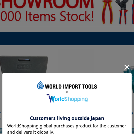
IT マグネットツールマット
クニペックス コブラ クイック
HAZE
ラック
セット 8721-250 KNIPEX
画あり
夏セール
動画あり
夏セール
動画