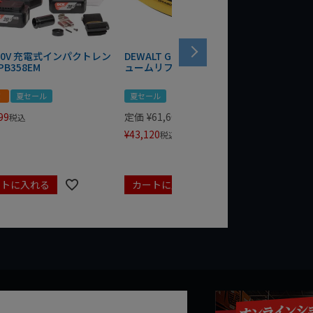
 20V 充電式インパクトレン
DEWALT GRABO 18V電動バキ
WIT/ST
PB358EM
ュームリフター DCE590N-XJ
ンチ 75
！
夏セール
夏セール
夏セール
99
定価
¥
61,600
定価
¥
24
税込
¥
43,120
¥
17,479
税込
ートに入れる
カートに入れる
カート