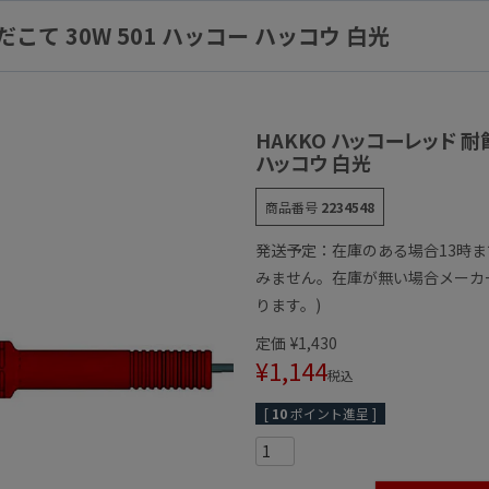
こて 30W 501 ハッコー ハッコウ 白光
HAKKO ハッコーレッド 耐
ハッコウ 白光
商品番号
2234548
発送予定：在庫のある場合13時
みません。在庫が無い場合メーカ
ります。)
定価
¥
1,430
¥
1,144
税込
[
10
ポイント進呈 ]