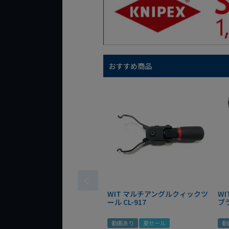
おすすめ商品
WIT マルチアングルクィックツ
W
ール CL-917
ブ
動画あり
夏セール
動