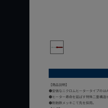
【商品説明】
●安価なニクロムヒータータイプのは
●ヒーター寿命を延ばす特殊二重構造
●耐蝕鉄メッキこて先を採用。