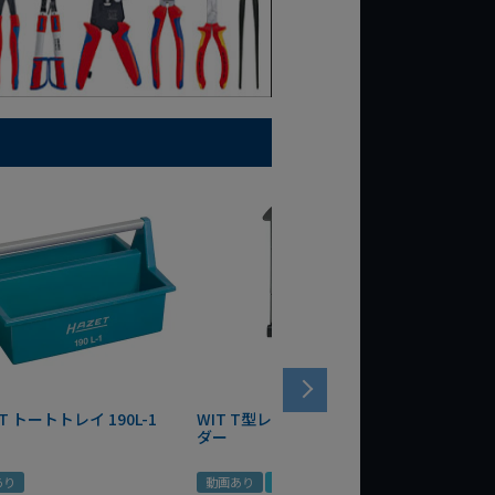
T トートトレイ 190L-1
WIT T型レンチマグネットホル
WERA
ダー
Bottle 
あり
動画あり
夏セール
定価
¥
1,