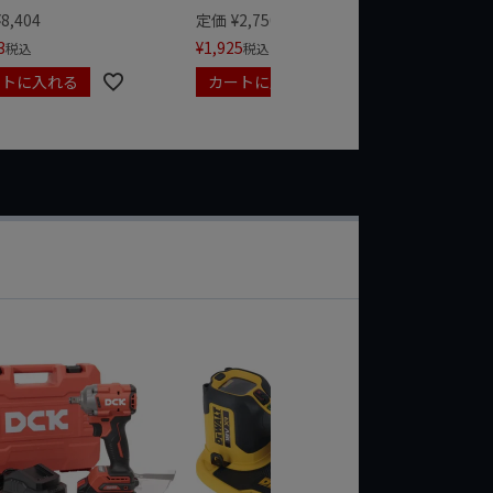
¥
1,485
¥
8,404
定価
¥
2,750
3
¥
1,925
税込
税込
ートに入れる
カートに入れる
カート