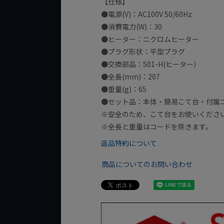
【仕様】
●電源(V)：AC100V 50/60Hz
●消費電力(W)：30
●ヒーター：ニクロムヒーター
●プラグ形状：平型プラグ
●交換部品：501-H(ヒーター）
●全長(mm)：207
●重量(g)：65
●セット品：本体・簡易こて台・付属コテ先(
※安全のため、こて台をお使いくださ
※全長と重量はコードを除きます。
返品特約について
商品についてのお問い合わせ