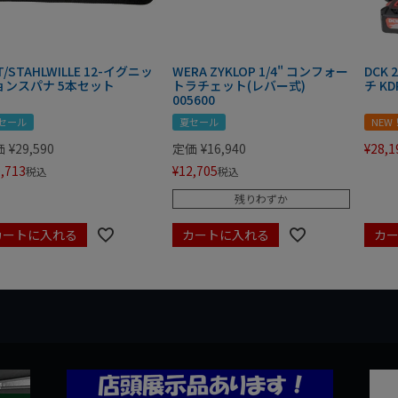
T/STAHLWILLE 12-イグニッ
WERA ZYKLOP 1/4" コンフォー
DCK
ョンスパナ 5本セット
トラチェット(レバー式)
チ KD
005600
セール
夏セール
NEW
価
¥
29,590
定価
¥
16,940
¥
28,1
,713
¥
12,705
税込
税込
残りわずか
カートに入れる
カートに入れる
カ