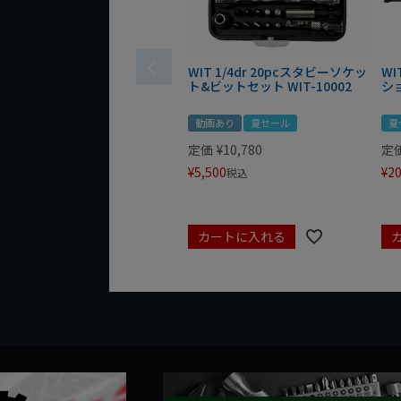
WIT 1/4dr 20pcスタビーソケッ
WI
ト&ビットセット WIT-10002
シ
動画あり
夏セール
夏
定価
¥
10,780
定
¥
5,500
¥
20
税込
カートに入れる