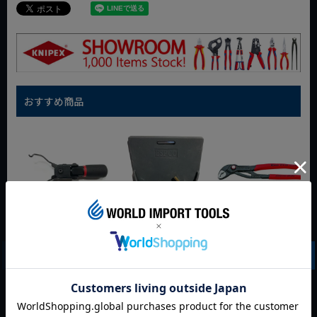
おすすめ商品
WIT マルチアングル
WIT マグネットツー
クニペックス コブラ
クィックツール CL-
ルマット ブラック
クイックセット
917
8721-250 KNIPEX
動画あり
夏セール
動画あり
夏セール
動画あり
夏セール
定価
¥
6,248
定価
¥
0
定価
¥
9,350