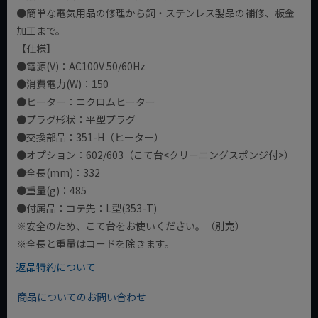
●簡単な電気用品の修理から銅・ステンレス製品の補修、板金
加工まで。
【仕様】
●電源(V)：AC100V 50/60Hz
●消費電力(W)：150
●ヒーター：ニクロムヒーター
●プラグ形状：平型プラグ
●交換部品：351-H（ヒーター）
●オプション：602/603（こて台<クリーニングスポンジ付>）
●全長(mm)：332
●重量(g)：485
●付属品：コテ先：L型(353-T)
※安全のため、こて台をお使いください。（別売）
※全長と重量はコードを除きます。
返品特約について
商品についてのお問い合わせ