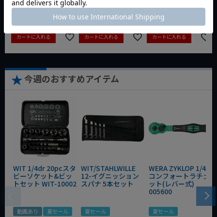
¥
4,373
¥
3,465
¥
6,545
税込
税込
税込
カートに入れる
カートに入れる
カートに入れる
今週のおすすめアイテム
WIT 1/4dr 20pcスタ
WIT/STAHLWILLE
WERA ZYKLOP 1/4"
ビーソケット&ビッ
12-イグニッション
コンフォートラチェ
トセット WIT-10002
スパナ 5本セット
ット(レバー式)
005600
動画あり
夏セール
夏セール
夏セール