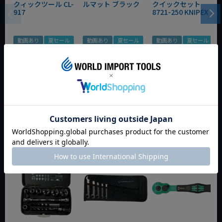
クィックツール CL-
ルマット ブラック
クイックセット
917
8721-250 KNIPEX
動画あり
夏セール
動画あり
夏セール
動画あり
夏セール
定価
¥
6,248
定価
¥
0
定価
¥
9,350
¥
4,373
¥
3,465
¥
6,545
税込
税込
税込
カートに入れる
カートに入れる
カートに入れる
今週のおすすめアイテム