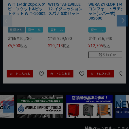
WIT 1/4dr 20pcスタ
WIT/STAHLWILLE
WERA ZYKLOP 1/4"
ビーソケット&ビッ
12-イグニッション
コンフォートラチェ
トセット WIT-10002
スパナ 5本セット
ット(レバー式)
005600
動画あり
夏セール
夏セール
夏セール
定価
¥
10,780
定価
¥
29,590
定価
¥
16,940
¥
5,500
¥
20,713
¥
12,705
税込
税込
税込
残りわずか
カートに入れる
カートに入れる
カートに入れる
Next
Previous
特集ページをもっと見る