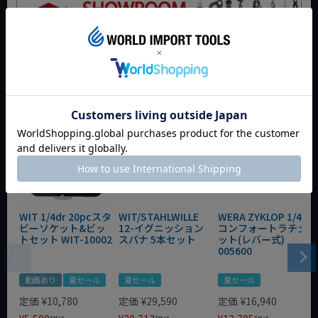
今週のおすすめアイテム
WIT 1/4dr 20pcスタ
WIT/STAHLWILLE
WERA ZYKLOP 1/4"
ビーソケット&ビッ
12-イグニッション
コンフォートラチェ
トセット WIT-10002
スパナ 5本セット
ット(レバー式)
005600
動画あり
夏セール
夏セール
夏セール
定価
¥
10,780
定価
¥
29,590
定価
¥
16,940