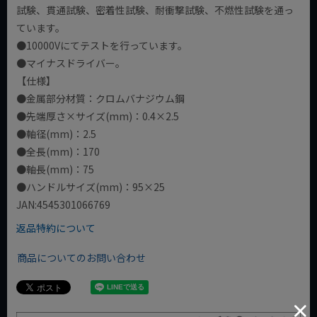
試験、貫通試験、密着性試験、耐衝撃試験、不燃性試験を通っ
ています。
●10000Vにてテストを行っています。
●マイナスドライバー。
【仕様】
●金属部分材質：クロムバナジウム鋼
●先端厚さ×サイズ(mm)：0.4×2.5
●軸径(mm)：2.5
●全長(mm)：170
●軸長(mm)：75
●ハンドルサイズ(mm)：95×25
JAN:4545301066769
返品特約について
商品についてのお問い合わせ