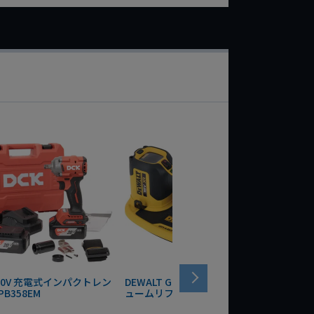
 20V 充電式インパクトレン
DEWALT GRABO 18V電動バキ
WIT/ST
PB358EM
ュームリフター DCE590N-XJ
ンチ 75