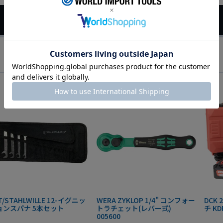
T/STAHLWILLE 12-イグニッ
WERA ZYKLOP 1/4" コンフォー
DCK
ョンスパナ 5本セット
トラチェット(レバー式)
チ KD
005600