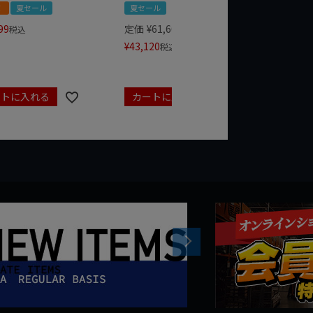
！
夏セール
夏セール
夏セール
99
定価
¥
61,600
定価
¥
24
税込
¥
43,120
¥
17,479
税込
ートに入れる
カートに入れる
カート
Next