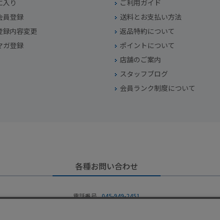
に入り
ご利用ガイド
会員登録
送料とお支払い方法
登録内容変更
返品特約について
マガ登録
ポイントについて
店舗のご案内
スタッフブログ
会員ランク制度について
各種お問い合わせ
電話番号
045-949-2451
営業時間
10：00～19：00
定休日
年中無休（年末年始を除く）