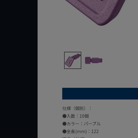
仕様（個別）：
●入数：10個
●カラー：パープル
●全長(mm)：122