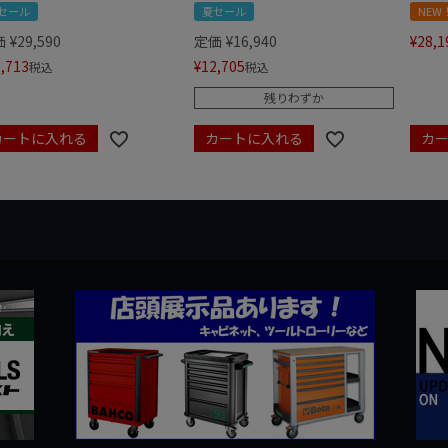
セール
夏セール
NEW
価
¥
29,590
定価
¥
16,940
¥
28,1
,713
¥
12,705
税込
税込
残りわずか
カートに入れる
カートに入れる
カ