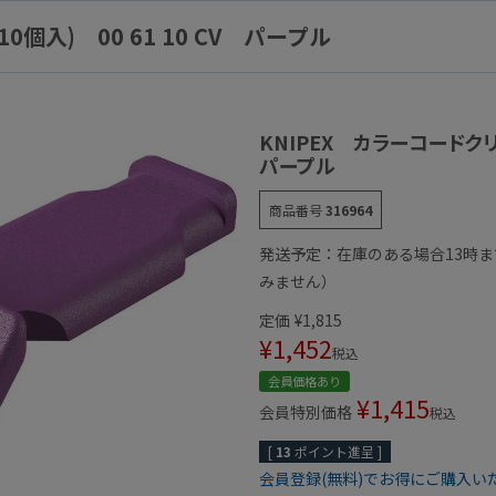
個入) 00 61 10 CV パープル
KNIPEX カラーコードクリッ
パープル
商品番号
316964
発送予定：在庫のある場合13時
みません）
定価
¥
1,815
¥
1,452
税込
会員価格あり
¥
1,415
会員特別価格
税込
[
13
ポイント進呈 ]
会員登録(無料)でお得にご購入い