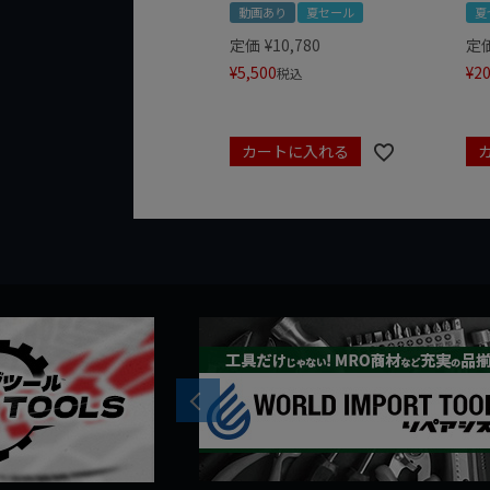
動画あり
夏セール
夏
定価
¥
10,780
定
¥
5,500
¥
20
税込
カートに入れる
Previous