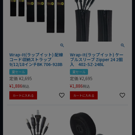
Wrap-It(ラップイット) 配線
Wrap-It(ラップイット) ケー
コード収納ストラップ
ブルスリーブ Zipper 24 2個
9/12/18インチBK 706-928B
入 402-SZ-24BL
夏セール
夏セール
定価
¥
2,695
定価
¥
2,695
¥
1,886
¥
1,886
税込
税込
カートに入れる
カートに入れる