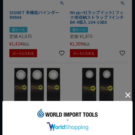
SIGNET 多機能バインダー
Wrap-It(ラップイット) フッ
99904
ク用収納ストラップ 7インチ
BK 4個入 104-10BX
夏セール
夏セール
定価
¥
2,035
定価
¥
1,870
¥
1,424
¥
1,309
税込
税込
カートに入れる
カートに入れる