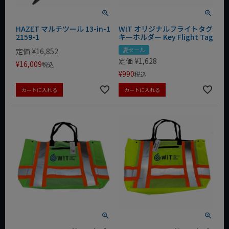
HAZET マルチツール 13-in-1
WIT オリジナルフライトタグ
2159-1
キーホルダー Key Flight Tag
夏セール
定価
¥
16,852
定価
¥
1,628
¥
16,009
税込
¥
990
税込
カートに入れる
カートに入れる