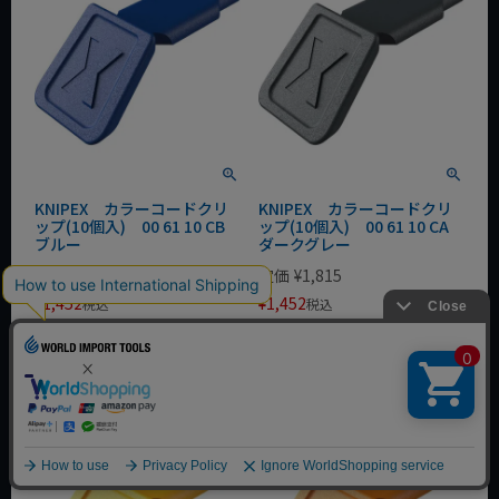
KNIPEX カラーコードクリ
KNIPEX カラーコードクリ
ップ(10個入) 00 61 10 CB
ップ(10個入) 00 61 10 CA
ブルー
ダークグレー
定価
¥
1,815
定価
¥
1,815
¥
1,452
¥
1,452
税込
税込
会員特別価格
¥
1,415
会員特別価格
¥
1,415
税込
税込
カートに入れる
カートに入れる