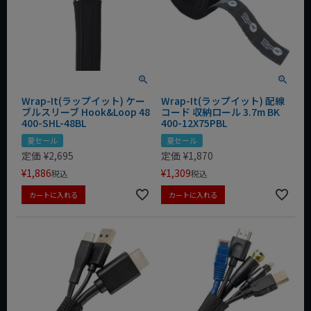
Wrap-It(ラップイット) ケー
Wrap-It(ラップイット) 配線
ブルスリーブ Hook&Loop 48
コード 収納ロール 3.7m BK
400-SHL-48BL
400-12X75PBL
夏セール
夏セール
定価
¥
2,695
定価
¥
1,870
¥
1,886
¥
1,309
税込
税込
カートに入れる
カートに入れる