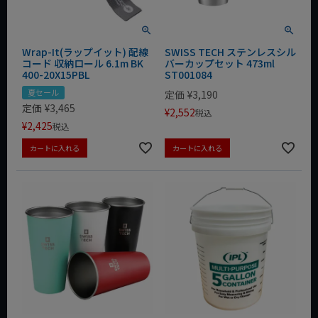
Wrap-It(ラップイット) 配線
SWISS TECH ステンレスシル
コード 収納ロール 6.1m BK
バーカップセット 473ml
400-20X15PBL
ST001084
夏セール
定価
¥
3,190
定価
¥
3,465
¥
2,552
税込
¥
2,425
税込
カートに入れる
カートに入れる