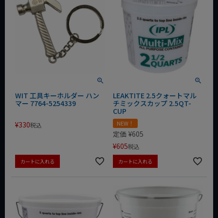
WIT 工具キーホルダー ハン
LEAKTITE 2.5クォートマル
マー 7764-5254339
チミックスカップ 2.5QT-
CUP
NEW！
¥
330
税込
定価
¥
605
¥
605
税込
カートに入れる
カートに入れる