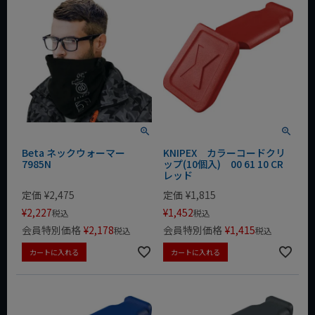
Beta ネックウォーマー
KNIPEX カラーコードクリ
7985N
ップ(10個入) 00 61 10 CR
レッド
定価
¥
2,475
定価
¥
1,815
¥
2,227
¥
1,452
税込
税込
会員特別価格
¥
2,178
会員特別価格
¥
1,415
税込
税込
カートに入れる
カートに入れる