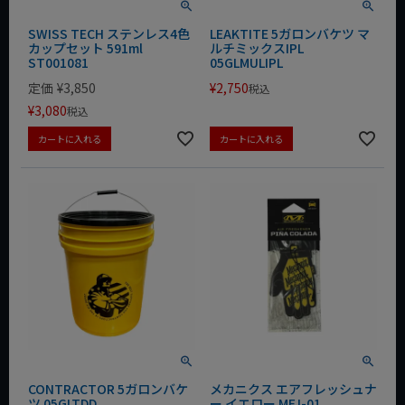
SWISS TECH ステンレス4色
LEAKTITE 5ガロンバケツ マ
カップセット 591ml
ルチミックスIPL
ST001081
05GLMULIPL
定価
¥
3,850
¥
2,750
税込
¥
3,080
税込
カートに入れる
カートに入れる
CONTRACTOR 5ガロンバケ
メカニクス エアフレッシュナ
ツ 05GLTDD
ー イエロー MFJ-01