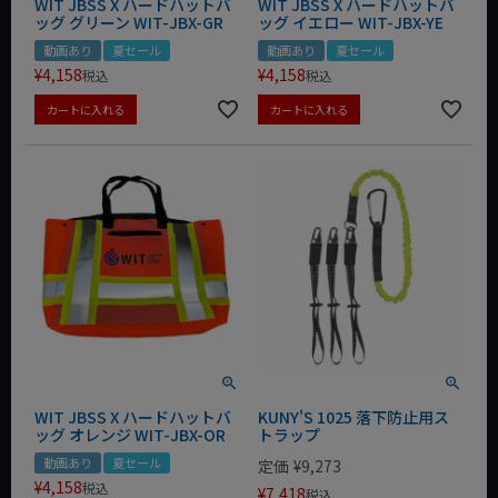
WIT JBSS X ハードハットバ
WIT JBSS X ハードハットバ
ッグ グリーン WIT-JBX-GR
ッグ イエロー WIT-JBX-YE
動画あり
夏セール
動画あり
夏セール
¥
4,158
¥
4,158
税込
税込
カートに入れる
カートに入れる
WIT JBSS X ハードハットバ
KUNY'S 1025 落下防止用ス
ッグ オレンジ WIT-JBX-OR
トラップ
動画あり
夏セール
定価
¥
9,273
¥
4,158
税込
¥
7,418
税込