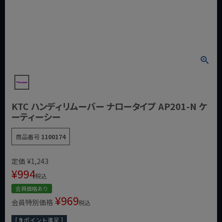
KTC ハンディリムーバー ナロータイプ AP201-N ケ
ーティーシー
商品番号
1100174
定価
¥
1,243
¥
994
税込
会員価格あり
¥
969
会員特別価格
税込
[
9
ポイント進呈 ]