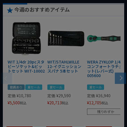
今週のおすすめアイテム
WIT 1/4dr 20pcスタ
WIT/STAHLWILLE
WERA ZYKLOP 1/4"
ビーソケット&ビッ
12-イグニッション
コンフォートラチェ
トセット WIT-10002
スパナ 5本セット
ット(レバー式)
005600
動画あり
夏セール
夏セール
夏セール
定価
¥
10,780
定価
¥
29,590
定価
¥
16,940
¥
5,500
¥
20,713
¥
12,705
税込
税込
税込
残りわずか