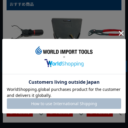
おすすめ商品
WIT マルチアングル
WIT マグネットツー
クニペックス コブラ
クィックツール CL-
ルマット ブラック
クイックセット
917
8721-250 KNIPEX
動画あり
夏セール
動画あり
夏セール
動画あり
夏セール
定価
¥
6,248
定価
¥
0
定価
¥
9,350
¥
4,373
¥
3,465
¥
6,545
税込
税込
税込
カートに入れる
カートに入れる
カートに入れる