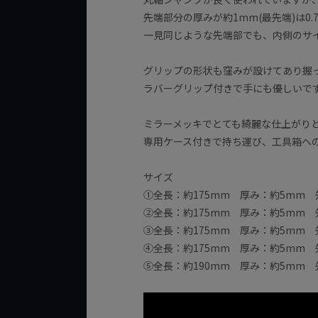
先端部分の厚みが約1mm(最先端)は0
一見同じような先端部でも、内側のサ
グリップの形状も窪みが設けてあり握
ラバーグリップ付きで手にも優しいで
ミラーメッキでとても綺麗な仕上がり
専用ケース付きで持ち運び、工具箱へ
サイズ
①全長：約175mm 厚み：約5mm 
②全長：約175mm 厚み：約5mm 
③全長：約175mm 厚み：約5mm 
④全長：約175mm 厚み：約5mm 
⑤全長：約190mm 厚み：約5mm 