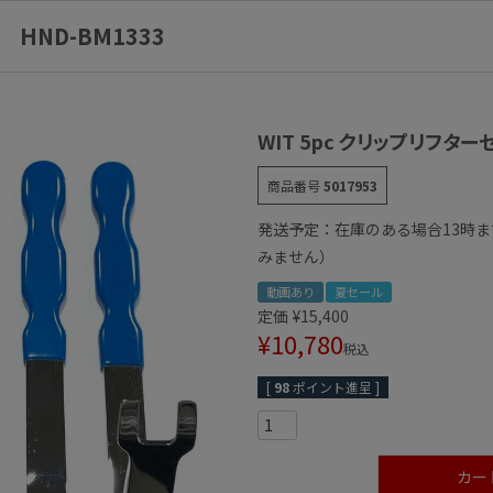
HND-BM1333
WIT 5pc クリップリフター
商品番号
5017953
発送予定：在庫のある場合13時
みません）
動画あり
夏セール
定価
¥
15,400
¥
10,780
税込
[
98
ポイント進呈 ]
カー