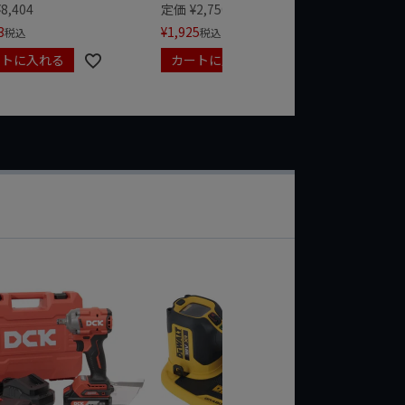
¥
1,485
¥
8,404
定価
¥
2,750
3
¥
1,925
税込
税込
ートに入れる
カートに入れる
カート