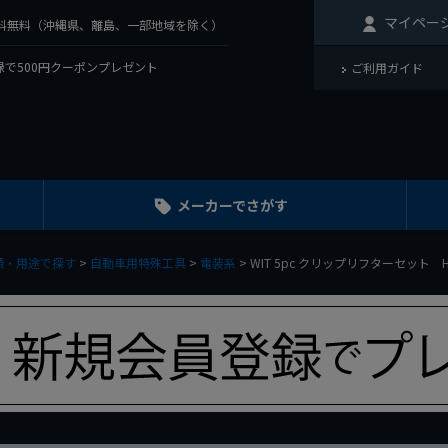
マイペー
で送料無料（沖縄県、離島、一部地域を除く）
で500円クーポンプレゼント
ご利用ガイド
メーカーでさがす
類・用途で探す
自動車用特殊工具
電装系
WIT 5pc クリップリフターセット HN